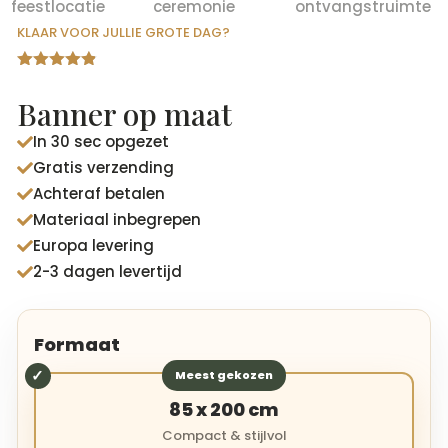
KLAAR VOOR JULLIE GROTE DAG?
Gewaardeer
d
4.82
op
Banner op maat
5
gebaseerd
In 30 sec opgezet
op

klantbeoord
Gratis verzending

elingen
Achteraf betalen

Materiaal inbegrepen

Europa levering

2-3 dagen levertijd

Formaat
Meest gekozen
85 x 200 cm
Compact & stijlvol