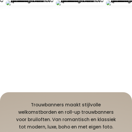
Trouwbanners maakt stijlvolle
welkomstborden en roll-up trouwbanners
voor bruiloften. Van romantisch en klassiek
tot modern, luxe, boho en met eigen foto.