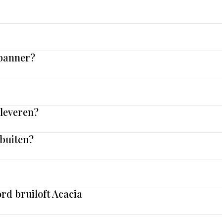
 banner?
nleveren?
 buiten?
rd bruiloft Acacia