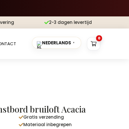
evering
2-3 dagen levertijd

0
NEDERLANDS
ONTACT
▼
tbord bruiloft Acacia
Gratis verzending

Materiaal inbegrepen
