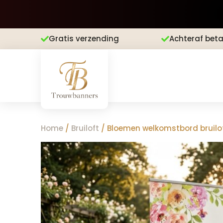
Gratis verzending
Achteraf beta


Home
/
Bruiloft
/ Bloemen welkomstbord bruilo