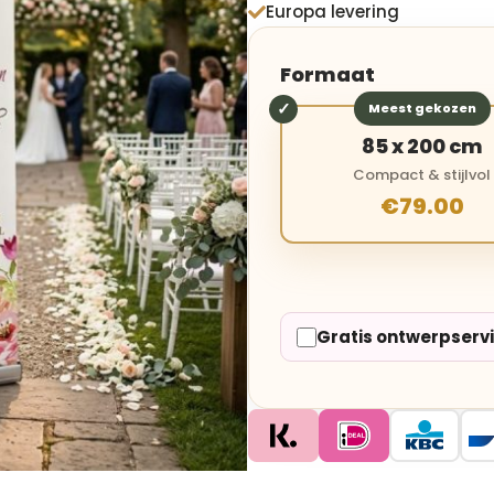
Europa levering

Formaat
Meest gekozen
85 x 200 cm
Compact & stijlvol
€79.00
Gratis ontwerpserv