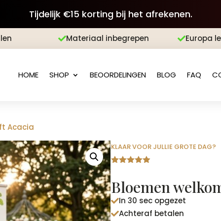
Tijdelijk €15 korting bij het afrekenen.
len
Materiaal inbegrepen
Europa l


HOME
SHOP
BEOORDELINGEN
BLOG
FAQ
C
ft Acacia
KLAAR VOOR JULLIE GROTE DAG?
Gewaardeer
d
4.88
op
Bloemen welkoms
5
gebaseerd
In 30 sec opgezet
op

klantbeoord
Achteraf betalen

elingen