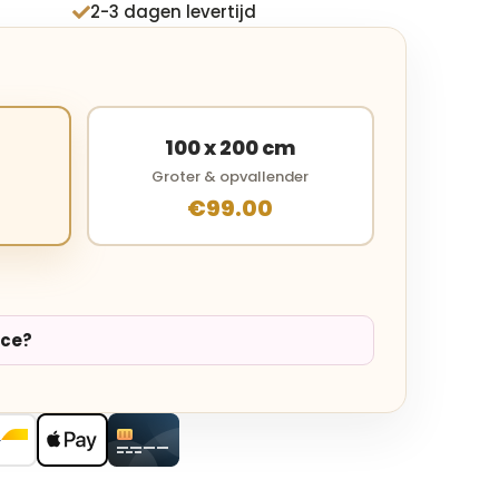
2-3 dagen levertijd

100 x 200 cm
Groter & opvallender
€99.00
ice?