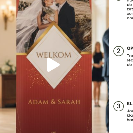
Haa
de
zet
een
on
OP
2
Tre
re
de 
KL
3
Jo
kla
har