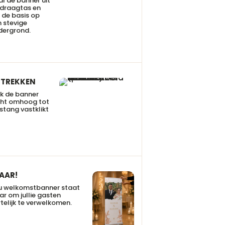
l de banner uit
 draagtas en
 de basis op
 stevige
dergrond.
TREKKEN
k de banner
cht omhoog tot
stang vastklikt
AAR!
u welkomstbanner staat
ar om jullie gasten
telijk te verwelkomen.