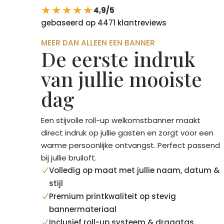
★★★★★
4,9/5
gebaseerd op 4471 klantreviews
MEER DAN ALLEEN EEN BANNER
De eerste indruk
van jullie mooiste
dag
Een stijvolle roll-up welkomstbanner maakt
direct indruk op jullie gasten en zorgt voor een
warme persoonlijke ontvangst. Perfect passend
bij jullie bruiloft.
Volledig op maat met jullie naam, datum &
N
stijl
Premium printkwaliteit op stevig
N
bannermateriaal
Inclusief roll-up systeem & draagtas
N