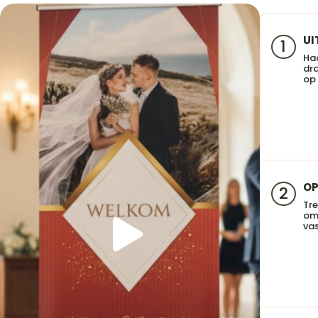
UI
1
Haa
dra
op 
OP
2
Tre
om
vas