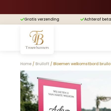
Gratis verzending
Achteraf beta


Home
/
Bruiloft
/ Bloemen welkomstbord bruilof