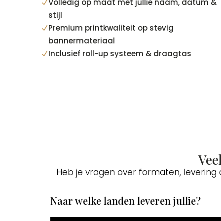
Volledig op maat met jullie naam, datum &
N
stijl
Premium printkwaliteit op stevig
N
bannermateriaal
Inclusief roll-up systeem & draagtas
N
Vee
Heb je vragen over formaten, levering
Naar welke landen leveren jullie?