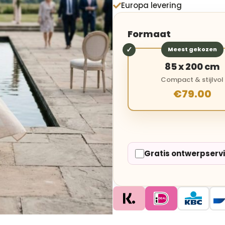
Europa levering

Formaat
Meest gekozen
85 x 200 cm
Compact & stijlvol
€79.00
Gratis ontwerpserv