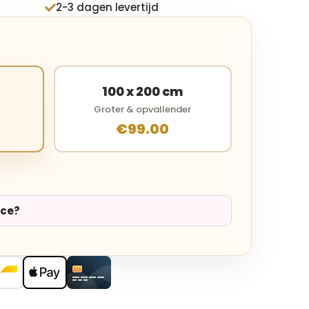
2-3 dagen levertijd

100 x 200 cm
Groter & opvallender
€99.00
ice?