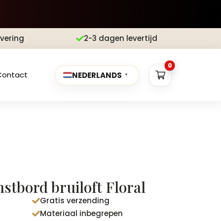
evering
2-3 dagen levertijd

0
Contact
NEDERLANDS
▼
tbord bruiloft Floral
Gratis verzending

Materiaal inbegrepen
