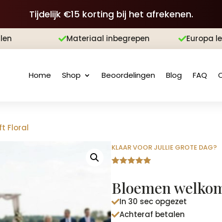
Tijdelijk €15 korting bij het afrekenen.
len
Materiaal inbegrepen
Europa l


Home
Shop
Beoordelingen
Blog
FAQ
t Floral
KLAAR VOOR JULLIE GROTE DAG?
Gewaardeer
d
5.00
op
Bloemen welkoms
5
gebaseerd
In 30 sec opgezet
op

klantbeoord
Achteraf betalen

elingen