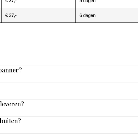
€ 37,-
5 dagen
€ 37,-
6 dagen
 banner?
nleveren?
 buiten?