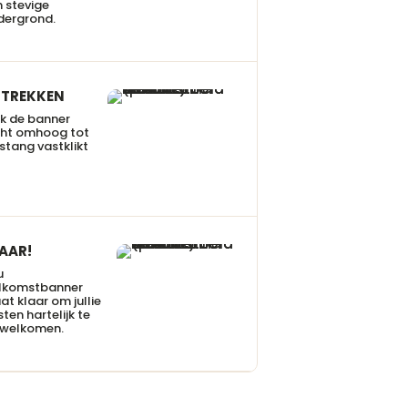
 stevige
dergrond.
TREKKEN
k de banner
cht omhoog tot
stang vastklikt
AAR!
u
lkomstbanner
at klaar om jullie
ten hartelijk te
rwelkomen.