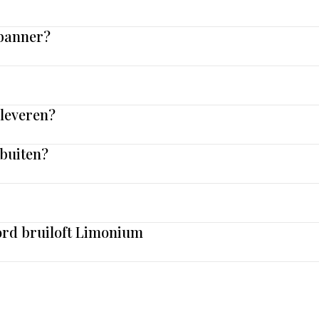
 banner?
nleveren?
 buiten?
ord bruiloft Limonium