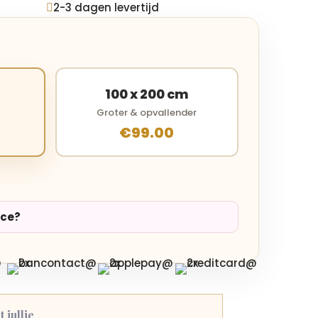
2-3 dagen levertijd

100 x 200 cm
Groter & opvallender
€99.00
ice?
 jullie