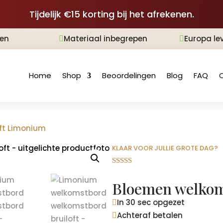
Tijdelijk €15 korting bij het afrekenen.
len
Materiaal inbegrepen
Europa le


Home
Shop
Beoordelingen
Blog
FAQ
ft Limonium
KLAAR VOOR JULLIE GROTE DAG?
Gewaardeer
d
4.93
op 5
Bloemen welkom
gebaseerd
op
In 30 sec opgezet
klantbeoord

elingen
Achteraf betalen
