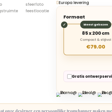
Europa levering

Formaat
Meest gekozen
85 x 200 cm
Compact & stijlvol
€79.00
Gratis ontwerpserv
at onze designer een persoonlijke trouwbanner maken met