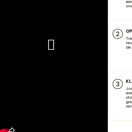
een
on
OP
2
Tre
re
de 
KL
3
Jo
we
sta
gas
ve