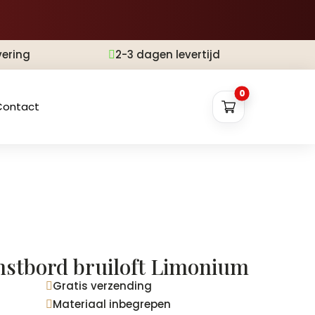
vering
2-3 dagen levertijd

0
Contact
stbord bruiloft Limonium
Gratis verzending

Materiaal inbegrepen
