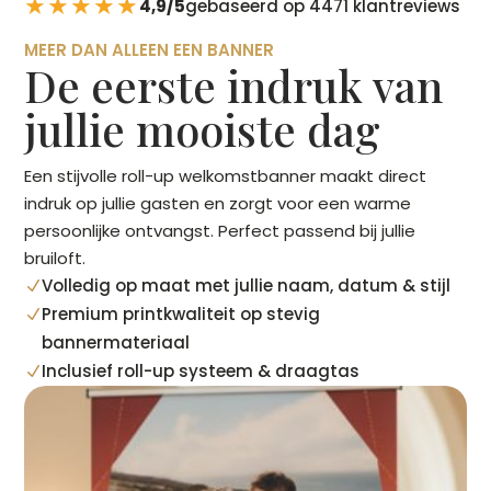
★★★★★
4,9/5
gebaseerd op 4471 klantreviews
MEER DAN ALLEEN EEN BANNER
De eerste indruk van
jullie mooiste dag
Een stijvolle roll-up welkomstbanner maakt direct
indruk op jullie gasten en zorgt voor een warme
persoonlijke ontvangst. Perfect passend bij jullie
bruiloft.
Volledig op maat met jullie naam, datum & stijl
N
Premium printkwaliteit op stevig
N
bannermateriaal
Inclusief roll-up systeem & draagtas
N