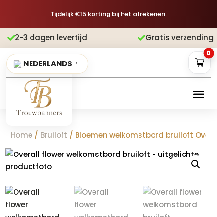
Tijdelijk €15 korting bij het afrekenen.
levertijd
Gratis verzending
Achteraf


0
NEDERLANDS
▼
Home
/
Bruiloft
/ Bloemen welkomstbord bruiloft Overal