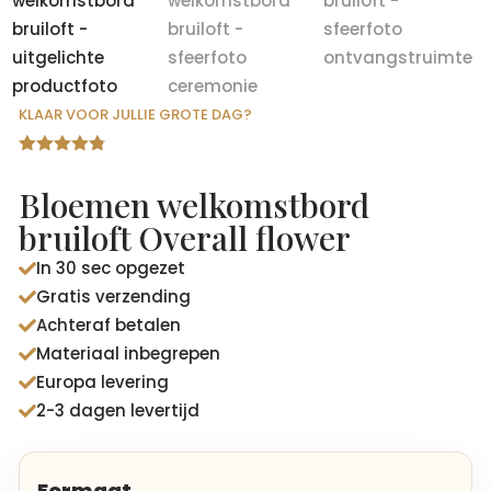
KLAAR VOOR JULLIE GROTE DAG?
Gewaardeer
d
4.75
op
Bloemen welkomstbord
5
gebaseerd
bruiloft Overall flower
op
klantbeoord
In 30 sec opgezet
elingen

Gratis verzending

Achteraf betalen

Materiaal inbegrepen

Europa levering

2-3 dagen levertijd

Formaat