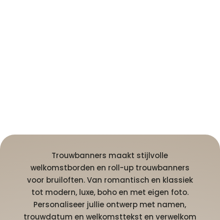
Trouwbanners maakt stijlvolle
welkomstborden en roll-up trouwbanners
voor bruiloften. Van romantisch en klassiek
tot modern, luxe, boho en met eigen foto.
Personaliseer jullie ontwerp met namen,
trouwdatum en welkomsttekst en verwelkom