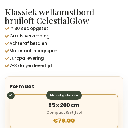
Gewaardeer
d
4.88
op
Klassiek welkomstbord
5
gebaseerd
bruiloft CelestialGlow
op
klantbeoord
In 30 sec opgezet
elingen

Gratis verzending

Achteraf betalen

Materiaal inbegrepen

Europa levering

2-3 dagen levertijd

Formaat
Meest gekozen
85 x 200 cm
Compact & stijlvol
€79.00