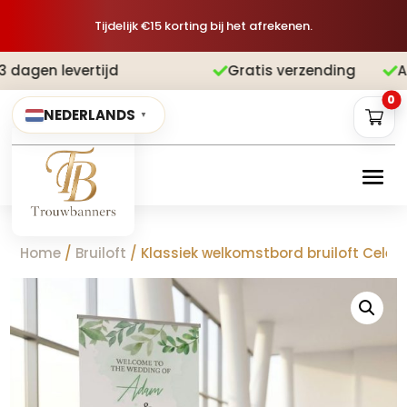
Tijdelijk €15 korting bij het afrekenen.
ijd
Gratis verzending
Achteraf betal


0
NEDERLANDS
▼
Home
/
Bruiloft
/ Klassiek welkomstbord bruiloft Celes