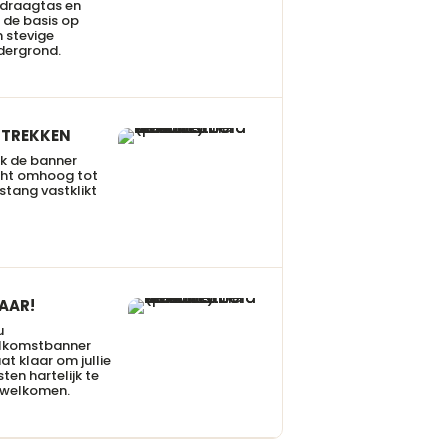
 draagtas en
 de basis op
 stevige
dergrond.
TREKKEN
k de banner
cht omhoog tot
stang vastklikt
AAR!
u
lkomstbanner
at klaar om jullie
ten hartelijk te
rwelkomen.