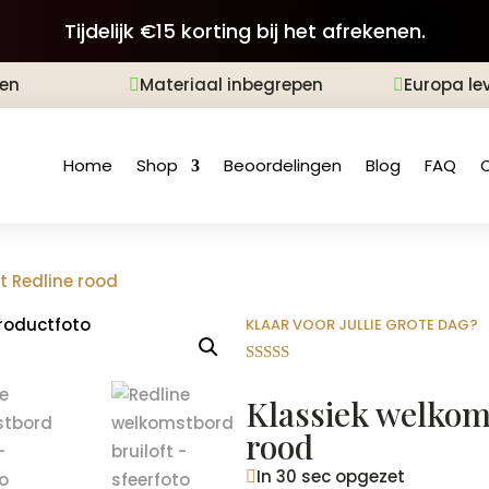
Tijdelijk €15 korting bij het afrekenen.
len
Materiaal inbegrepen
Europa le


Home
Shop
Beoordelingen
Blog
FAQ
t Redline rood
KLAAR VOOR JULLIE GROTE DAG?
Gewaardeer
d
4.88
op 5
Klassiek welkom
gebaseerd
op
rood
klantbeoord
elingen
In 30 sec opgezet
