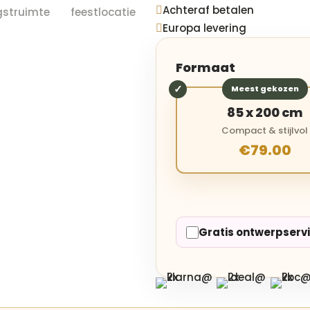
Achteraf betalen

Europa levering

Formaat
Meest gekozen
85 x 200 cm
Compact & stijlvol
€79.00
Gratis ontwerpserv