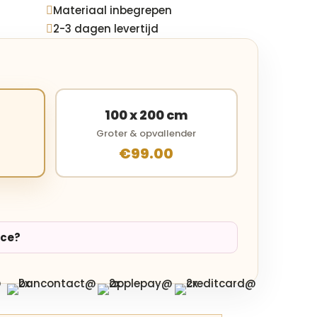
Materiaal inbegrepen

2-3 dagen levertijd

100 x 200 cm
Groter & opvallender
€99.00
ice?