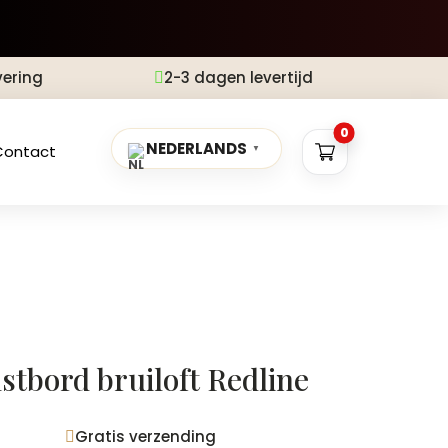
vering
2-3 dagen levertijd

0
NEDERLANDS
Contact
▼
stbord bruiloft Redline
Gratis verzending
