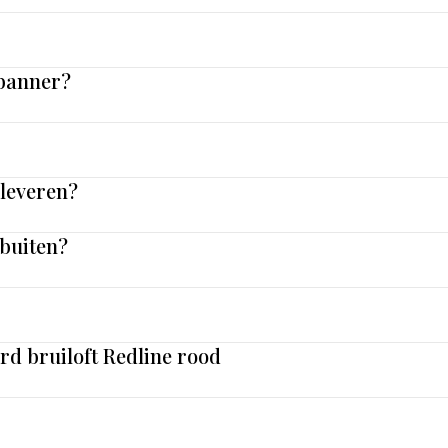
 banner?
nleveren?
 buiten?
rd bruiloft Redline rood