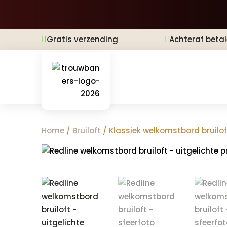
Gratis verzending
Achteraf beta


Home
/
Bruiloft
/ Klassiek welkomstbord bruilof