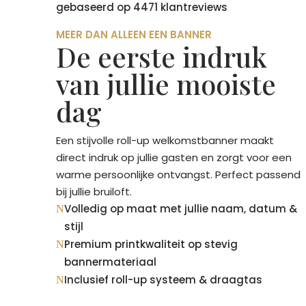
gebaseerd op 4471 klantreviews
MEER DAN ALLEEN EEN BANNER
De eerste indruk
van jullie mooiste
dag
Een stijvolle roll-up welkomstbanner maakt
direct indruk op jullie gasten en zorgt voor een
warme persoonlijke ontvangst. Perfect passend
bij jullie bruiloft.
Volledig op maat met jullie naam, datum &
N
stijl
Premium printkwaliteit op stevig
N
bannermateriaal
Inclusief roll-up systeem & draagtas
N