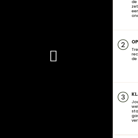
de
zet
een
on
OP
2
Tre
re
de 
KL
3
Jo
we
sta
gas
ve