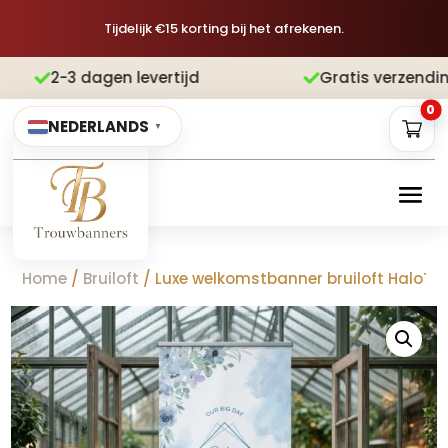
Tijdelijk €15 korting bij het afrekenen.
 levertijd
Gratis verzending
Achteraf


0
NEDERLANDS
▼
Home
/
Bruiloft
/ Luxe welkomstbanner bruiloft HaloTr