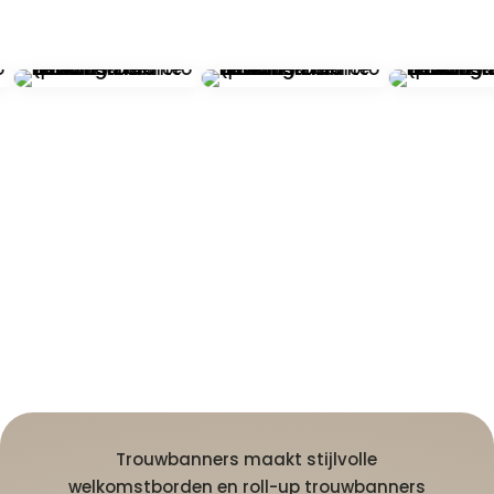
Trouwbanners maakt stijlvolle
welkomstborden en roll-up trouwbanners