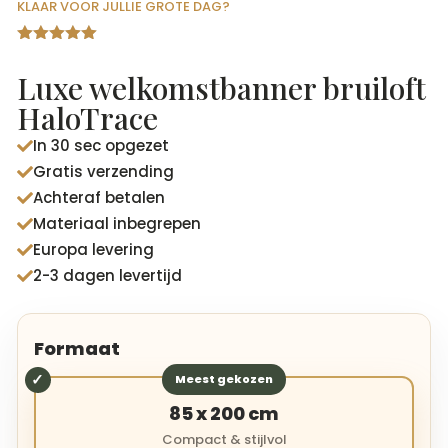
KLAAR VOOR JULLIE GROTE DAG?
Gewaardeer
d
4.94
op
Luxe welkomstbanner bruiloft
5
gebaseerd
HaloTrace
op
klantbeoord
In 30 sec opgezet
elingen

Gratis verzending

Achteraf betalen

Materiaal inbegrepen

Europa levering

2-3 dagen levertijd

Formaat
Meest gekozen
85 x 200 cm
Compact & stijlvol