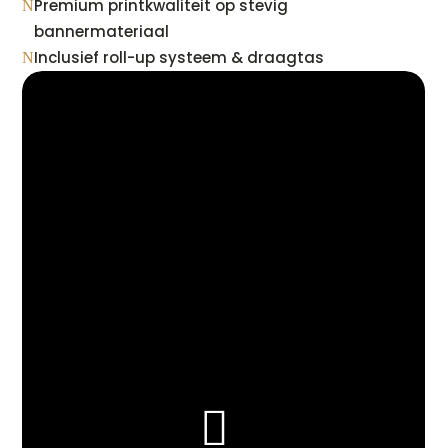
Premium printkwaliteit op stevig
N
bannermateriaal
Inclusief roll-up systeem & draagtas
N