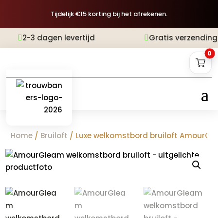
Tijdelijk €15 korting bij het afrekenen.
agen levertijd
Gratis verzending
Achte


0
Home
/
Bruiloft
/ Luxe welkomstbord bruiloft AmourG