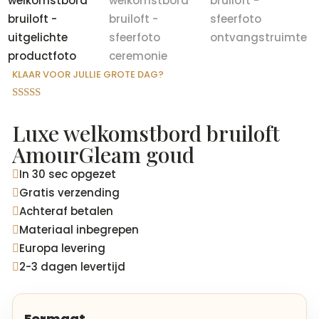
KLAAR VOOR JULLIE GROTE DAG?
Gewaardeer
d
4.81
op 5
Luxe welkomstbord bruiloft
gebaseerd
op
AmourGleam goud
klantbeoord
elingen
In 30 sec opgezet

Gratis verzending

Achteraf betalen

Materiaal inbegrepen

Europa levering

2-3 dagen levertijd

Formaat