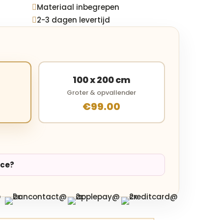
Materiaal inbegrepen

2-3 dagen levertijd

100 x 200 cm
Groter & opvallender
€99.00
ice?