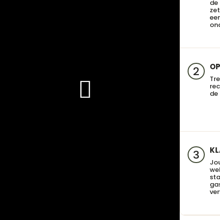
de
zet
een
on
OP
2
Tre
re
de 
KL
3
Jo
we
sta
gas
ve