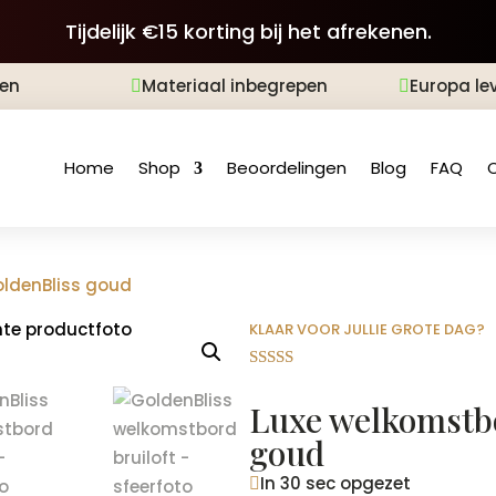
Tijdelijk €15 korting bij het afrekenen.
len
Materiaal inbegrepen
Europa le


Home
Shop
Beoordelingen
Blog
FAQ
oldenBliss goud
KLAAR VOOR JULLIE GROTE DAG?
Gewaardeer
d
4.88
op 5
Luxe welkomstbo
gebaseerd
op
goud
klantbeoord
elingen
In 30 sec opgezet
