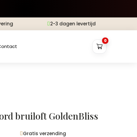
vering
2-3 dagen levertijd

0
Contact
rd bruiloft GoldenBliss
Gratis verzending
