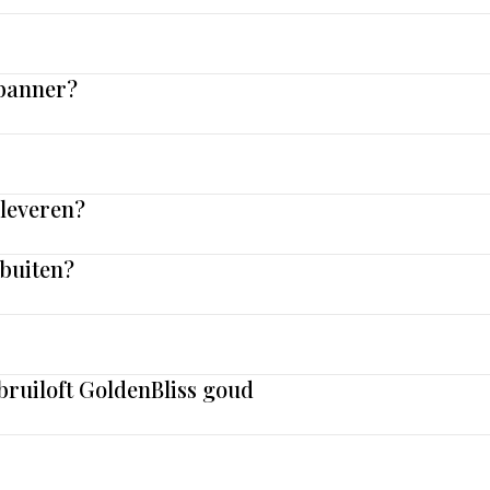
 banner?
nleveren?
 buiten?
bruiloft GoldenBliss goud