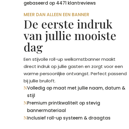
gebaseerd op 4471 klantreviews
MEER DAN ALLEEN EEN BANNER
De eerste indruk
van jullie mooiste
dag
Een stijvolle roll-up welkomstbanner maakt
direct indruk op jullie gasten en zorgt voor een
warme persoonlijke ontvangst. Perfect passend
bij jullie bruiloft.
Volledig op maat met jullie naam, datum &
N
stijl
Premium printkwaliteit op stevig
N
bannermateriaal
Inclusief roll-up systeem & draagtas
N