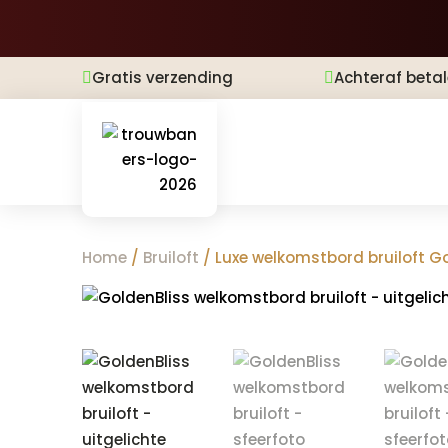
Gratis verzending
Achteraf beta


Home
/
Bruiloft
/ Luxe welkomstbord bruiloft G