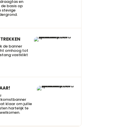
 draagtas en
 de basis op
 stevige
dergrond.
TREKKEN
k de banner
cht omhoog tot
stang vastklikt
AAR!
u
lkomstbanner
at klaar om jullie
ten hartelijk te
rwelkomen.