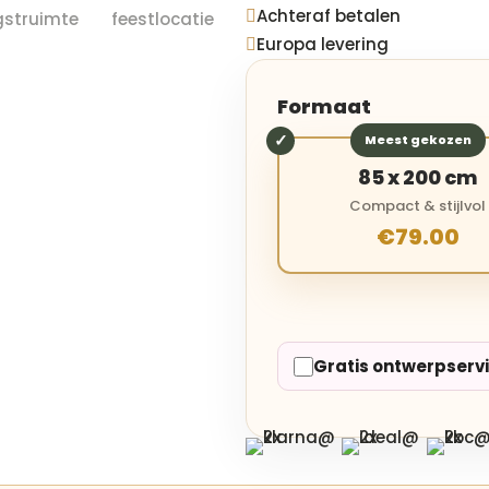
Achteraf betalen

Europa levering

Formaat
Meest gekozen
85 x 200 cm
Compact & stijlvol
€79.00
Gratis ontwerpserv