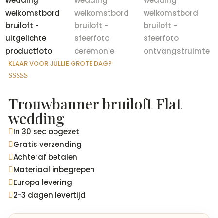
KLAAR VOOR JULLIE GROTE DAG?
Gewaardeer
d
4.94
op 5
Trouwbanner bruiloft Flat
gebaseerd
op
wedding
klantbeoord
elingen
In 30 sec opgezet

Gratis verzending

Achteraf betalen

Materiaal inbegrepen

Europa levering

2-3 dagen levertijd
