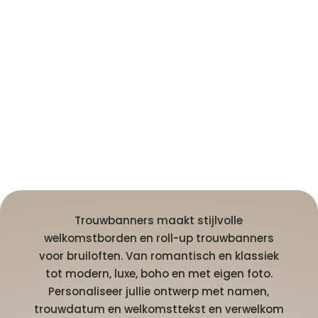
Trouwbanners maakt stijlvolle
welkomstborden en roll-up trouwbanners
voor bruiloften. Van romantisch en klassiek
tot modern, luxe, boho en met eigen foto.
Personaliseer jullie ontwerp met namen,
trouwdatum en welkomsttekst en verwelkom