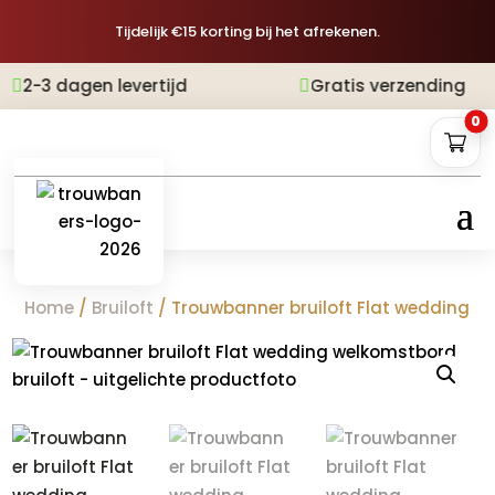
Tijdelijk €15 korting bij het afrekenen.
n levertijd
Gratis verzending
Achteraf 


0
Home
/
Bruiloft
/ Trouwbanner bruiloft Flat wedding