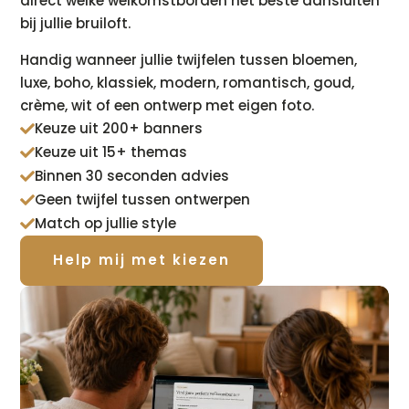
direct welke welkomstborden het beste aansluiten
bij jullie bruiloft.
Handig wanneer jullie twijfelen tussen bloemen,
luxe, boho, klassiek, modern, romantisch, goud,
crème, wit of een ontwerp met eigen foto.
Keuze uit 200+ banners

Keuze uit 15+ themas

Binnen 30 seconden advies

Geen twijfel tussen ontwerpen

Match op jullie style

Help mij met kiezen