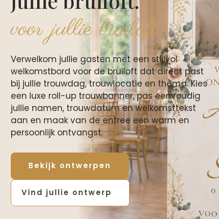
jullie bruiloft.
voor jullie bruiloft
Verwelkom jullie gasten met een stijlvol
welkomstbord voor de bruiloft dat direct past
bij jullie trouwdag, trouwlocatie en thema. Kies
een luxe roll-up trouwbanner, pas eenvoudig
jullie namen, trouwdatum en welkomsttekst
aan en maak van de entree een warm en
persoonlijk ontvangst.
Bekijk ontwerpen
Vind jullie ontwerp