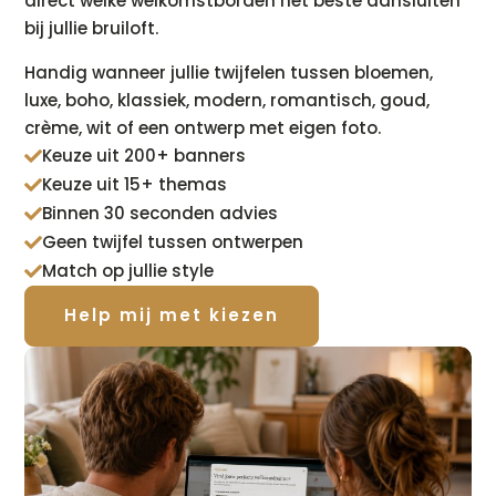
direct welke welkomstborden het beste aansluiten
bij jullie bruiloft.
Handig wanneer jullie twijfelen tussen bloemen,
luxe, boho, klassiek, modern, romantisch, goud,
crème, wit of een ontwerp met eigen foto.
Keuze uit 200+ banners

Keuze uit 15+ themas

Binnen 30 seconden advies

Geen twijfel tussen ontwerpen

Match op jullie style

Help mij met kiezen