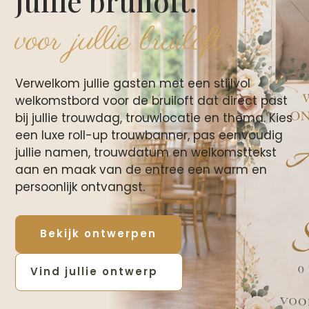
jullie bruiloft.
voor jullie bruiloft
Verwelkom jullie gasten met een stijlvol
welkomstbord voor de bruiloft dat direct past
bij jullie trouwdag, trouwlocatie en thema. Kies
een luxe roll-up trouwbanner, pas eenvoudig
jullie namen, trouwdatum en welkomsttekst
aan en maak van de entree een warm en
persoonlijk ontvangst.
Bekijk ontwerpen
Vind jullie ontwerp