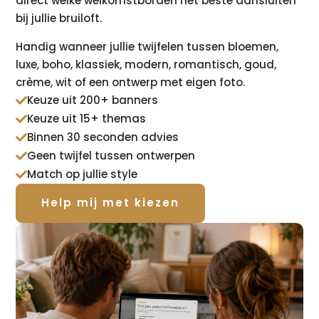
direct welke welkomstborden het beste aansluiten
bij jullie bruiloft.
Handig wanneer jullie twijfelen tussen bloemen,
luxe, boho, klassiek, modern, romantisch, goud,
crème, wit of een ontwerp met eigen foto.
Keuze uit 200+ banners

Keuze uit 15+ themas

Binnen 30 seconden advies

Geen twijfel tussen ontwerpen

Match op jullie style

Help mij met kiezen