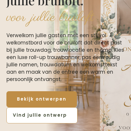
jullie bruiloft.
voor jullie bruiloft
Verwelkom jullie gasten met een stijlvol
welkomstbord voor de bruiloft dat direct past
bij jullie trouwdag, trouwlocatie en thema. Kies
een luxe roll-up trouwbanner, pas eenvoudig
jullie namen, trouwdatum en welkomsttekst
aan en maak van de entree een warm en
persoonlijk ontvangst.
Bekijk ontwerpen
Vind jullie ontwerp