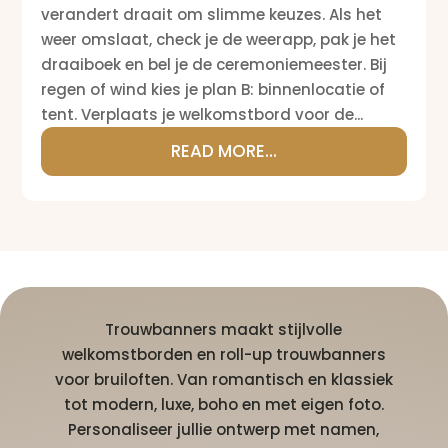
verandert draait om slimme keuzes. Als het
weer omslaat, check je de weerapp, pak je het
draaiboek en bel je de ceremoniemeester. Bij
regen of wind kies je plan B: binnenlocatie of
tent. Verplaats je welkomstbord voor de...
READ MORE...
Trouwbanners maakt stijlvolle
welkomstborden en roll-up trouwbanners
voor bruiloften. Van romantisch en klassiek
tot modern, luxe, boho en met eigen foto.
Personaliseer jullie ontwerp met namen,