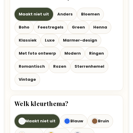
Maakt niet uit
Anders
Bloemen
Boho
Feestregels
Green
Henna
Klassiek
Luxe
Marmer-design
Met foto ontwerp
Modern
Ringen
Romantisch
Rozen
Sterrenhemel
Vintage
Welk kleurthema?
Maakt niet uit
Blauw
Bruin