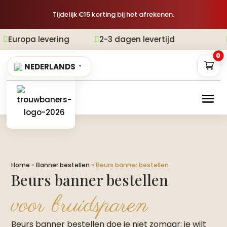
Tijdelijk €15 korting bij het afrekenen.
vering
2-3 dagen levertijd
Gratis ver


0
NEDERLANDS
▼
Home
»
Banner bestellen
»
Beurs banner bestellen
Beurs banner bestellen
voor bruidsparen
Beurs banner bestellen doe je niet zomaar; je wilt