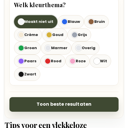
Welk kleurthema?
Maakt niet uit
Blauw
Bruin
Crème
Goud
Grijs
Groen
Marmer
Overig
Paars
Rood
Roze
Wit
Zwart
Toon beste resultaten
Tips voor een vlekkeloze