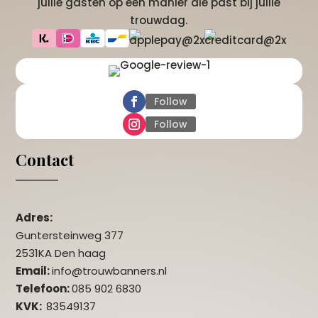
jullie gasten op een manier die past bij jullie
trouwdag.
Follow
Follow
Contact
Adres:
Guntersteinweg 377
2531KA Den haag
Email:
info@trouwbanners.nl
Telefoon:
085 902 6830
KVK:
83549137