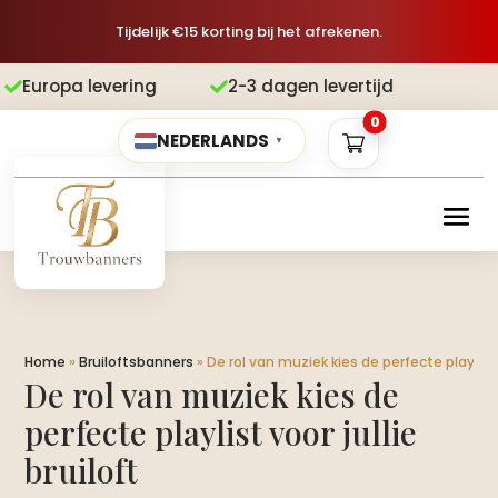
Tijdelijk €15 korting bij het afrekenen.
ing
2-3 dagen levertijd
Gratis verz


0
NEDERLANDS
▼
Home
»
Bruiloftsbanners
»
De rol van muziek kies de perfecte playlist v
De rol van muziek kies de
perfecte playlist voor jullie
bruiloft