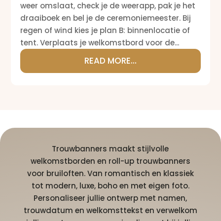
weer omslaat, check je de weerapp, pak je het
draaiboek en bel je de ceremoniemeester. Bij
regen of wind kies je plan B: binnenlocatie of
tent. Verplaats je welkomstbord voor de...
READ MORE...
Trouwbanners maakt stijlvolle
welkomstborden en roll-up trouwbanners
voor bruiloften. Van romantisch en klassiek
tot modern, luxe, boho en met eigen foto.
Personaliseer jullie ontwerp met namen,
trouwdatum en welkomsttekst en verwelkom