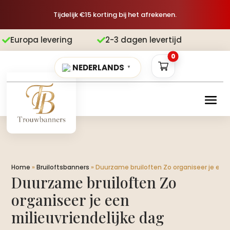
Tijdelijk €15 korting bij het afrekenen.
evering
2-3 dagen levertijd
Gratis 


0
NEDERLANDS
▼
Home
»
Bruiloftsbanners
»
Duurzame bruiloften Zo organiseer je een 
Duurzame bruiloften Zo
organiseer je een
milieuvriendelijke dag