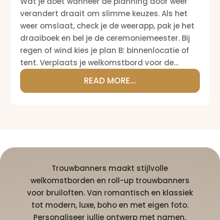
Wat je doet wanneer de planning door weer
verandert draait om slimme keuzes. Als het
weer omslaat, check je de weerapp, pak je het
draaiboek en bel je de ceremoniemeester. Bij
regen of wind kies je plan B: binnenlocatie of
tent. Verplaats je welkomstbord voor de...
READ MORE...
Trouwbanners maakt stijlvolle
welkomstborden en roll-up trouwbanners
voor bruiloften. Van romantisch en klassiek
tot modern, luxe, boho en met eigen foto.
Personaliseer jullie ontwerp met namen,