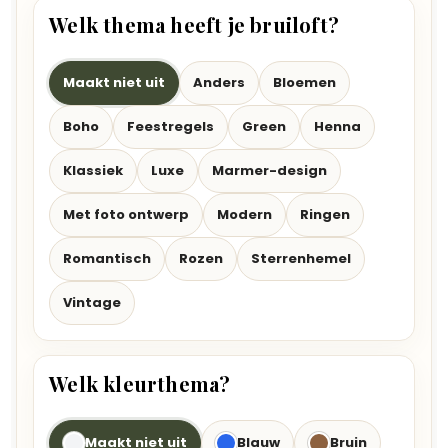
Welk thema heeft je bruiloft?
Maakt niet uit
Anders
Bloemen
Boho
Feestregels
Green
Henna
Klassiek
Luxe
Marmer-design
Met foto ontwerp
Modern
Ringen
Romantisch
Rozen
Sterrenhemel
Vintage
Welk kleurthema?
Maakt niet uit
Blauw
Bruin