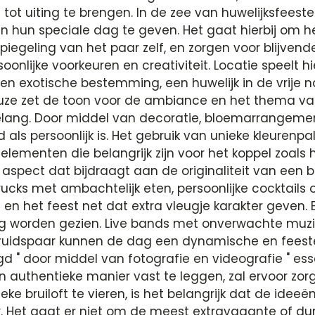
l tot uiting te brengen. In de zee van huwelijksfees
an hun speciale dag te geven. Het gaat hierbij om h
piegeling van het paar zelf, en zorgen voor blijven
oonlijke voorkeuren en creativiteit. Locatie speelt hi
 exotische bestemming, een huwelijk in de vrije na
uze zet de toon voor de ambiance en het thema van d
belang. Door middel van decoratie, bloemarrangeme
als persoonlijk is. Het gebruik van unieke kleuren
lementen die belangrijk zijn voor het koppel zoals ho
pect dat bijdraagt aan de originaliteit van een brui
trucks met ambachtelijk eten, persoonlijke cocktail
 en het feest net dat extra vleugje karakter geven.
g worden gezien. Live bands met onverwachte muzi
 bruidspaar kunnen de dag een dynamische en feestel
" door middel van fotografie en videografie " essen
 authentieke manier vast te leggen, zal ervoor zor
eke bruiloft te vieren, is het belangrijk dat de idee
. Het gaat er niet om de meest extravagante of dur