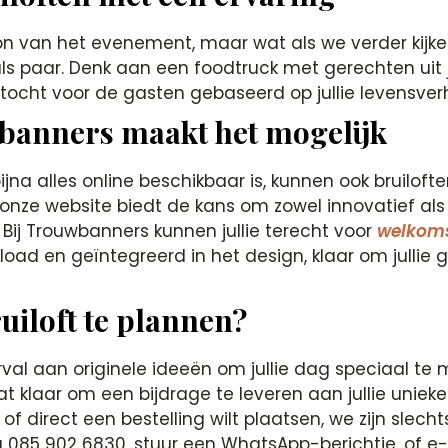
on van het evenement, maar wat als we verder kijken
 als paar. Denk aan een foodtruck met gerechten uit j
tocht voor de gasten gebaseerd op jullie levensver
wbanners maakt het mogelijk
 bijna alles online beschikbaar is, kunnen ook bruilo
ze website biedt de kans om zowel innovatief als pe
l. Bij Trouwbanners kunnen jullie terecht voor
welkoms
ad en geïntegreerd in het design, klaar om jullie g
uiloft te plannen?
rval aan originele ideeën om jullie dag speciaal te 
 klaar om een bijdrage te leveren aan jullie unieke 
of direct een bestelling wilt plaatsen, we zijn slec
a 085 902 6830, stuur een WhatsApp-berichtje, of e