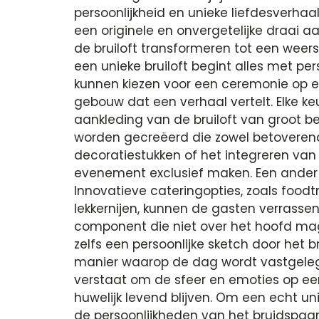
persoonlijkheid en unieke liefdesverhaa
een originele en onvergetelijke draai a
de bruiloft transformeren tot een weers
een unieke bruiloft begint alles met pers
kunnen kiezen voor een ceremonie op een
gebouw dat een verhaal vertelt. Elke ke
aankleding van de bruiloft van groot 
worden gecreëerd die zowel betoverend 
decoratiestukken of het integreren van e
evenement exclusief maken. Een ander as
Innovatieve cateringopties, zoals food
lekkernijen, kunnen de gasten verrassen
component die niet over het hoofd ma
zelfs een persoonlijke sketch door het
manier waarop de dag wordt vastgelegd 
verstaat om de sfeer en emoties op een
huwelijk levend blijven. Om een echt uni
de persoonlijkheden van het bruidspaar