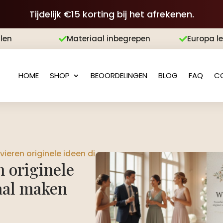
Tijdelijk €15 korting bij het afrekenen.
len
Materiaal inbegrepen
Europa l


HOME
SHOP
BEOORDELINGEN
BLOG
FAQ
C
t vieren originele ideen die jouw dag speciaal maken
n originele
aal maken