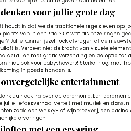
 een persoonlijke touch te geven aan de entree.
denken voor jullie grote dag
oft houdt in dat we de traditionele regels even opzi
n plaats van in een zaal? Of wat als onze ringen ge
ger? Jullie kunnen jezelf ook afvragen of de nieuwst
bruiloft is. Vergeet niet de kracht van visuele ele
d detail en met gratis verzending en de optie tot ac
rom niet, ook voor babyshowers! Sterker nog, met Tr
elkoming in goede handen is.
 onvergetelijke entertainment
, denk dan ook na over de ceremonie. Een ceremonie 
 jullie liefdesverhaal vertelt met muziek en dans, ni
en zoals een whisky- of wijnproeverij, een casino op 
enlijke ervaringen.
uiloften met een ervaring