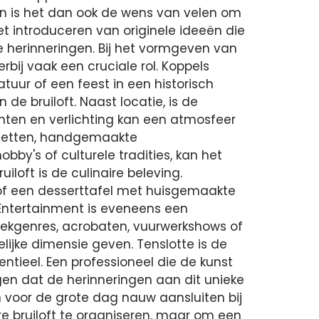
ten is het dan ook de wens van velen om
et introduceren van originele ideeën die
de herinneringen. Bij het vormgeven van
erbij vaak een cruciale rol. Koppels
tuur of een feest in een historisch
e bruiloft. Naast locatie, is de
nten en verlichting kan een atmosfeer
paletten, handgemaakte
bby's of culturele tradities, kan het
loft is de culinaire beleving.
s of een desserttafel met huisgemaakte
 Entertainment is eveneens een
ekgenres, acrobaten, vuurwerkshows of
ijke dimensie geven. Tenslotte is de
tieel. Een professioneel die de kunst
gen dat de herinneringen aan dit unieke
ën voor de grote dag nauw aansluiten bij
e bruiloft te organiseren, maar om een