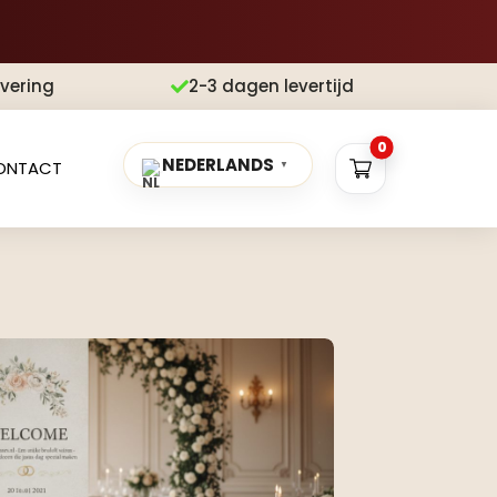
evering
2-3 dagen levertijd

0
NEDERLANDS
ONTACT
▼