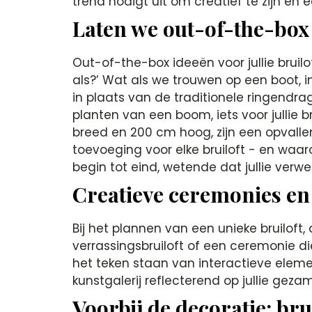
trend nodigt uit om creatief te zijn en
Laten we out-of-the-box 
Out-of-the-box ideeën voor jullie bruil
als?’ Wat als we trouwen op een boot, i
in plaats van de traditionele ringendra
planten van een boom, iets voor jullie 
breed en 200 cm hoog, zijn een opvallen
toevoeging voor elke bruiloft - en waa
begin tot eind, wetende dat jullie verw
Creatieve ceremonies en
Bij het plannen van een unieke bruiloft
verrassingsbruiloft of een ceremonie die
het teken staan van interactieve element
kunstgalerij reflecterend op jullie gezam
Voorbij de decoratie: br