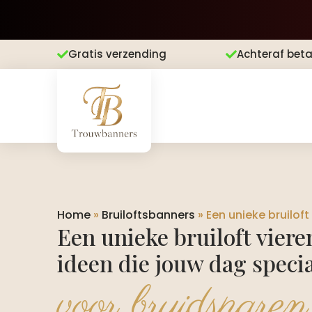
Gratis verzending
Achteraf beta


Home
»
Bruiloftsbanners
»
Een unieke bruilof
Een unieke bruiloft viere
ideen die jouw dag speci
voor bruidsparen