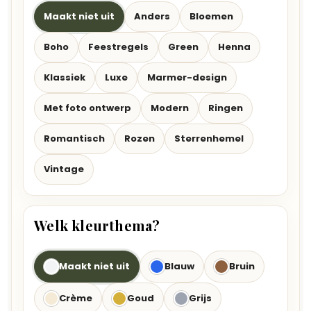
Maakt niet uit
Anders
Bloemen
Boho
Feestregels
Green
Henna
Klassiek
Luxe
Marmer-design
Met foto ontwerp
Modern
Ringen
Romantisch
Rozen
Sterrenhemel
Vintage
Welk kleurthema?
Maakt niet uit
Blauw
Bruin
Crème
Goud
Grijs