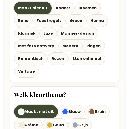
Maakt niet uit
Anders
Bloemen
Boho
Feestregels
Green
Henna
Klassiek
Luxe
Marmer-design
Met foto ontwerp
Modern
Ringen
Romantisch
Rozen
Sterrenhemel
Vintage
Welk kleurthema?
Maakt niet uit
Blauw
Bruin
Crème
Goud
Grijs