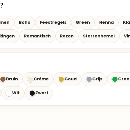
t?
emen
Boho
Feestregels
Green
Henna
Kla
Ringen
Romantisch
Rozen
Sterrenhemel
Vi
Bruin
Crème
Goud
Grijs
Groe
Wit
Zwart