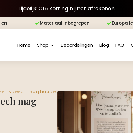
Tijdelijk €15 korting bij het afrekenen.
len
Materiaal inbegrepen
Europa l


Home
Shop
Beoordelingen
Blog
FAQ
een speech mag houden op je bruiloft.​
peech mag