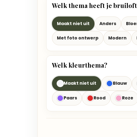
Welk thema heeft je bruilof
Maakt niet uit
Anders
Blo
Met foto ontwerp
Modern
Welk kleurthema?
Maakt niet uit
Blauw
Paars
Rood
Roze