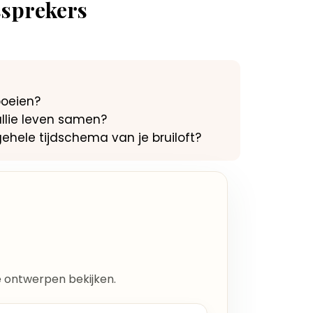
ssprekers
boeien?
ullie leven samen?
lgehele tijdschema van je bruiloft?
lle ontwerpen bekijken.