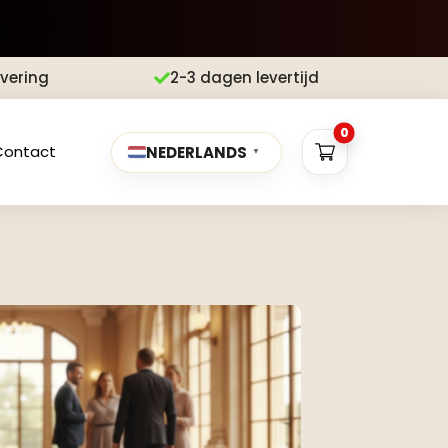
evering
2-3 dagen levertijd

0
Contact
NEDERLANDS
▼