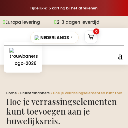
Tijdelijk €15 korting bij het afrekenen.
evering
2-3 dagen levertijd
Gratis v


0
NEDERLANDS
▼
Home
»
Bruiloftsbanners
»
Hoe je verrassingselementen kunt toevoege
Hoe je verrassingselementen
kunt toevoegen aan je
huwelijksreis.​