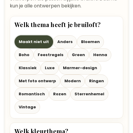
kun je alle ontwerpen bekijken.
Welk thema heeft je bruiloft?
Maakt niet uit
Anders
Bloemen
Boho
Feestregels
Green
Henna
Klassiek
Luxe
Marmer-design
Met foto ontwerp
Modern
Ringen
Romantisch
Rozen
Sterrenhemel
Vintage
Welk kleurthema?