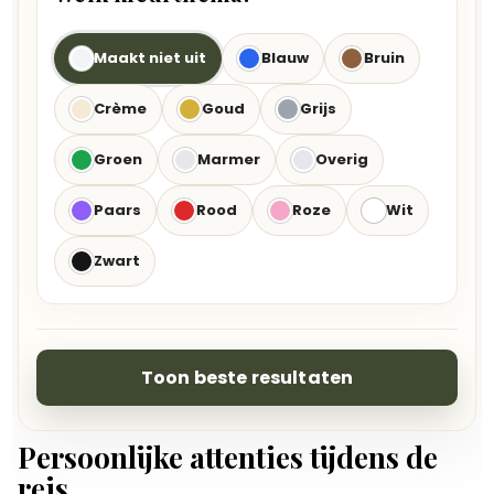
Maakt niet uit
Blauw
Bruin
Crème
Goud
Grijs
Groen
Marmer
Overig
Paars
Rood
Roze
Wit
Zwart
Toon beste resultaten
Persoonlijke attenties tijdens de
reis