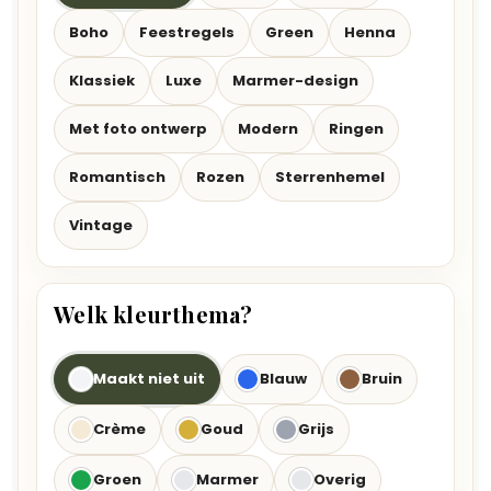
Boho
Feestregels
Green
Henna
Klassiek
Luxe
Marmer-design
Met foto ontwerp
Modern
Ringen
Romantisch
Rozen
Sterrenhemel
Vintage
Welk kleurthema?
Maakt niet uit
Blauw
Bruin
Crème
Goud
Grijs
Groen
Marmer
Overig