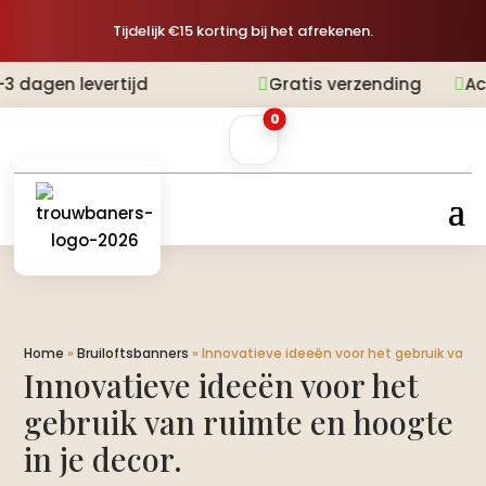
Tijdelijk €15 korting bij het afrekenen.
ertijd
Gratis verzending
Achteraf beta


0
Home
»
Bruiloftsbanners
»
Innovatieve ideeën voor het gebruik van ru
Innovatieve ideeën voor het
gebruik van ruimte en hoogte
in je decor.​