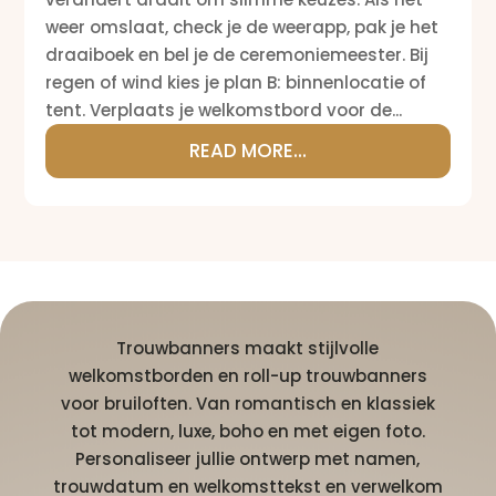
weer omslaat, check je de weerapp, pak je het
draaiboek en bel je de ceremoniemeester. Bij
regen of wind kies je plan B: binnenlocatie of
tent. Verplaats je welkomstbord voor de...
READ MORE...
Trouwbanners maakt stijlvolle
welkomstborden en roll-up trouwbanners
voor bruiloften. Van romantisch en klassiek
tot modern, luxe, boho en met eigen foto.
Personaliseer jullie ontwerp met namen,
trouwdatum en welkomsttekst en verwelkom