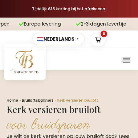
Tijdelijk €15 korting bij het afrekenen.
Europa levering
2-3 dagen levertijd


0
NEDERLANDS
▼
Home
»
Bruiloftsbanners
»
Kerk versieren bruiloft
Kerk versieren bruiloft
voor bruidsparen
Je wilt de kerk versieren op jouw bruiloft dag? Lees