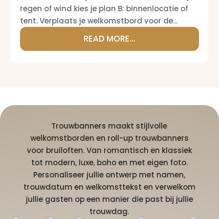
regen of wind kies je plan B: binnenlocatie of
tent. Verplaats je welkomstbord voor de...
READ MORE...
Trouwbanners maakt stijlvolle
welkomstborden en roll-up trouwbanners
voor bruiloften. Van romantisch en klassiek
tot modern, luxe, boho en met eigen foto.
Personaliseer jullie ontwerp met namen,
trouwdatum en welkomsttekst en verwelkom
jullie gasten op een manier die past bij jullie
trouwdag.