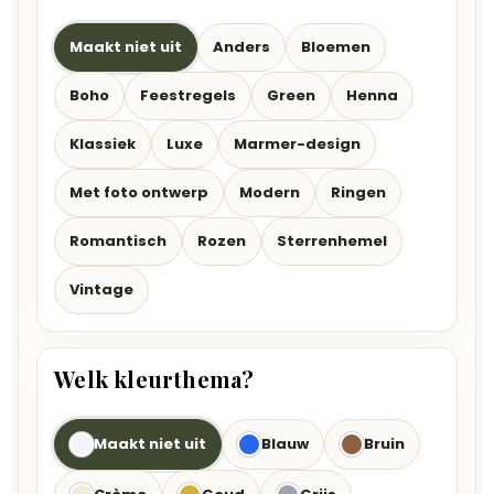
Maakt niet uit
Anders
Bloemen
Boho
Feestregels
Green
Henna
Klassiek
Luxe
Marmer-design
Met foto ontwerp
Modern
Ringen
Romantisch
Rozen
Sterrenhemel
Vintage
Welk kleurthema?
Maakt niet uit
Blauw
Bruin