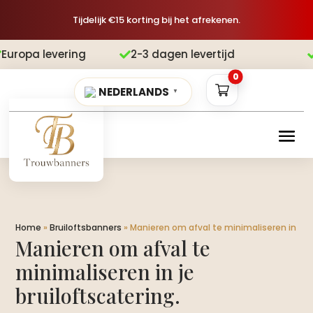
Tijdelijk €15 korting bij het afrekenen.
ing
2-3 dagen levertijd
Gratis ver


0
NEDERLANDS
▼
Home
»
Bruiloftsbanners
»
Manieren om afval te minimaliseren in je br
Manieren om afval te
minimaliseren in je
bruiloftscatering.​