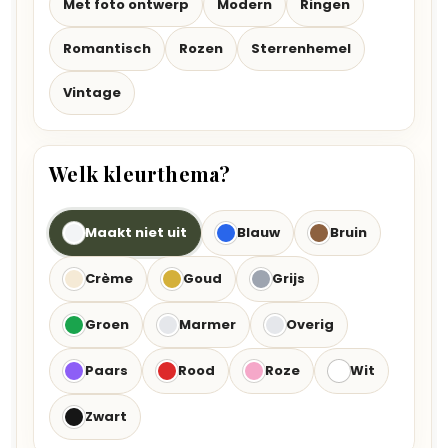
Met foto ontwerp
Modern
Ringen
Romantisch
Rozen
Sterrenhemel
Vintage
Welk kleurthema?
Maakt niet uit
Blauw
Bruin
Crème
Goud
Grijs
Groen
Marmer
Overig
Paars
Rood
Roze
Wit
Zwart