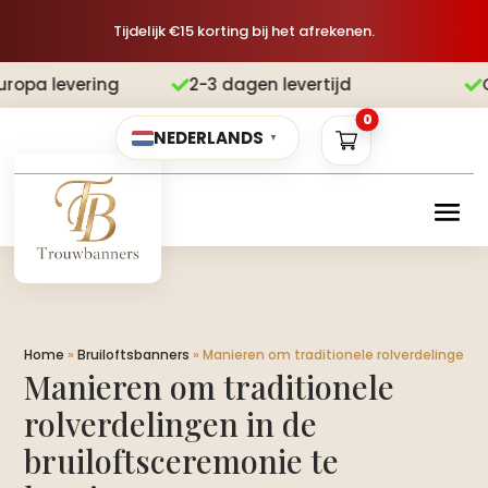
Tijdelijk €15 korting bij het afrekenen.
2-3 dagen levertijd
Gratis verzend


0
NEDERLANDS
▼
Home
»
Bruiloftsbanners
»
Manieren om traditionele rolverdelingen in
Manieren om traditionele
rolverdelingen in de
bruiloftsceremonie te