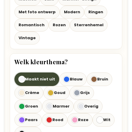
Met foto ontwerp
Modern
Ringen
Romantisch
Rozen
Sterrenhemel
Vintage
Welk kleurthema?
Maakt niet uit
Blauw
Bruin
Crème
Goud
Grijs
Groen
Marmer
Overig
Paars
Rood
Roze
Wit