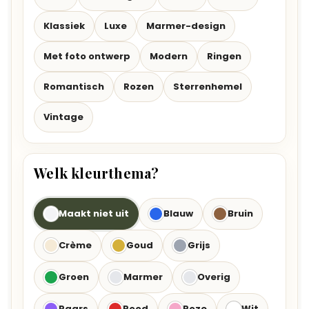
Klassiek
Luxe
Marmer-design
Met foto ontwerp
Modern
Ringen
Romantisch
Rozen
Sterrenhemel
Vintage
Welk kleurthema?
Maakt niet uit
Blauw
Bruin
Crème
Goud
Grijs
Groen
Marmer
Overig
Paars
Rood
Roze
Wit