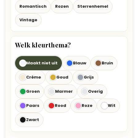
Romantisch
Rozen
Sterrenhemel
Vintage
Welk kleurthema?
Maakt niet uit
Blauw
Bruin
Crème
Goud
Grijs
Groen
Marmer
Overig
Paars
Rood
Roze
Wit
Zwart