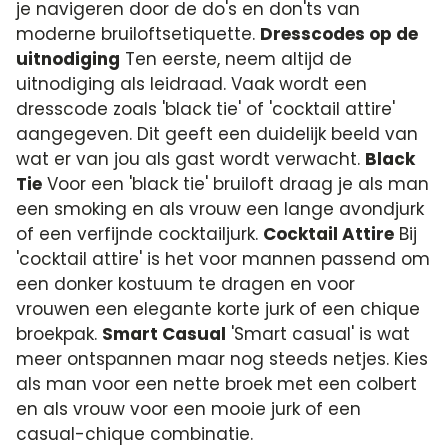
je navigeren door de do's en don'ts van
moderne bruiloftsetiquette.
Dresscodes op de
uitnodiging
Ten eerste, neem altijd de
uitnodiging als leidraad. Vaak wordt een
dresscode zoals 'black tie' of 'cocktail attire'
aangegeven. Dit geeft een duidelijk beeld van
wat er van jou als gast wordt verwacht.
Black
Tie
Voor een 'black tie' bruiloft draag je als man
een smoking en als vrouw een lange avondjurk
of een verfijnde cocktailjurk.
Cocktail Attire
Bij
'cocktail attire' is het voor mannen passend om
een donker kostuum te dragen en voor
vrouwen een elegante korte jurk of een chique
broekpak.
Smart Casual
'Smart casual' is wat
meer ontspannen maar nog steeds netjes. Kies
als man voor een nette broek met een colbert
en als vrouw voor een mooie jurk of een
casual-chique combinatie.