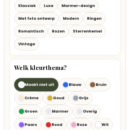
Klassiek
Luxe
Marmer-design
Met foto ontwerp
Modern
Ringen
Romantisch
Rozen
Sterrenhemel
Vintage
Welk kleurthema?
Maakt niet uit
Blauw
Bruin
Crème
Goud
Grijs
Groen
Marmer
Overig
Paars
Rood
Roze
Wit