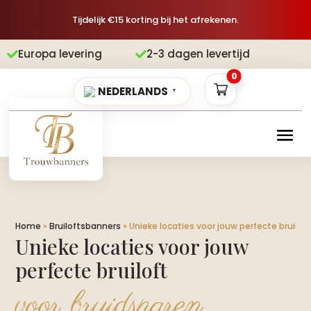
Tijdelijk €15 korting bij het afrekenen.
 levering
2-3 dagen levertijd
Grati


0
NEDERLANDS
▼
Home
»
Bruiloftsbanners
»
Unieke locaties voor jouw perfecte bruiloft
Unieke locaties voor jouw
perfecte bruiloft
voor bruidsparen