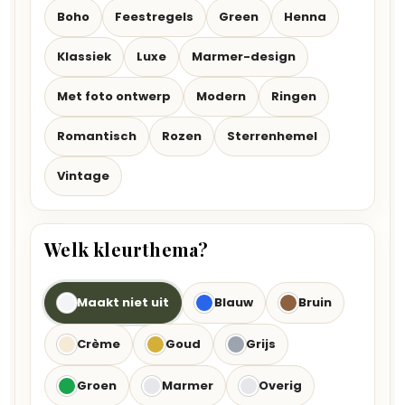
Boho
Feestregels
Green
Henna
Klassiek
Luxe
Marmer-design
Met foto ontwerp
Modern
Ringen
Romantisch
Rozen
Sterrenhemel
Vintage
Welk kleurthema?
Maakt niet uit
Blauw
Bruin
Crème
Goud
Grijs
Groen
Marmer
Overig