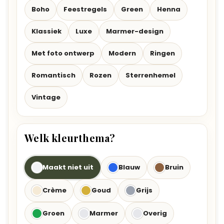
Boho
Feestregels
Green
Henna
Klassiek
Luxe
Marmer-design
Met foto ontwerp
Modern
Ringen
Romantisch
Rozen
Sterrenhemel
Vintage
Welk kleurthema?
Maakt niet uit
Blauw
Bruin
Crème
Goud
Grijs
Groen
Marmer
Overig