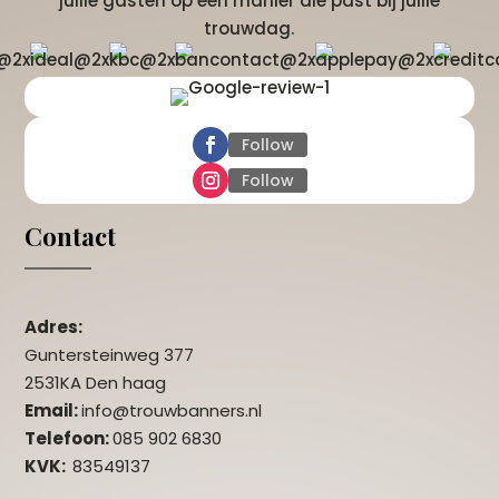
jullie gasten op een manier die past bij jullie
trouwdag.
Follow
Follow
Contact
Adres:
Guntersteinweg 377
2531KA Den haag
Email:
info@trouwbanners.nl
Telefoon:
085 902 6830
KVK:
83549137