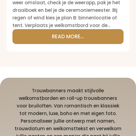
weer omslaat, check je de weerapp, pak je het
draaiboek en bel je de ceremoniemeester. Bij
regen of wind kies je plan B: binnenlocatie of
tent. Verplaats je welkomstbord voor de...
READ MORE...
Trouwbanners maakt stijlvolle
welkomstborden en roll-up trouwbanners
voor bruiloften. Van romantisch en klassiek
tot modern, luxe, boho en met eigen foto.
Personaliseer jullie ontwerp met namen,
trouwdatum en welkomsttekst en verwelkom