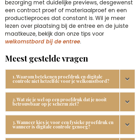
bezorging met duidelijke previews, desgewenst
een contract proef of materiaalproef en een
productieproces dat constant is. Wil je meer
lezen over plaatsing bij de entree en de juiste
maatkeuze, bekijk dan onze tips voor
welkomstbord bij de entree
.
Meest gestelde vragen
1. Waarom betekenen proefdruk en digitale
controle niet hetzelfde voor je welkomstbord?
2. Wat zie je wel op een proefdruk dat je nooit
betrouwbaar op je scherm ziet?
3. Wanneer kies je voor een fysieke proefdruk en
wanneer is digitale controle genoeg?