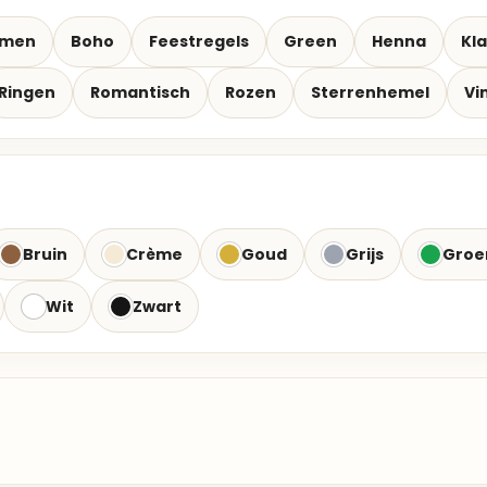
emen
Boho
Feestregels
Green
Henna
Kla
Ringen
Romantisch
Rozen
Sterrenhemel
Vi
Bruin
Crème
Goud
Grijs
Groe
Wit
Zwart