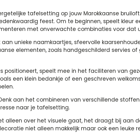
rgetelijke tafelsetting op jouw Marokkaanse bruiloft
edenkwaardig feest. Om te beginnen, speelt kleur een
rimenteren met onverwachte combinaties voor dat u
k aan unieke naamkaartjes, sfeervolle kaarsenhoud
kkaanse elementen, zoals handgeschilderd servies o
ls positioneert, speelt mee in het faciliteren van ge
oals een klein bedankje of een geschreven welkomstw
elen.
g? Denk aan het combineren van verschillende stoffe
esse naar je tafelsetting.
 alleen over het visuele gaat, het draagt bij aan de
decoratie niet alleen makkelijk maar ook een leuke 