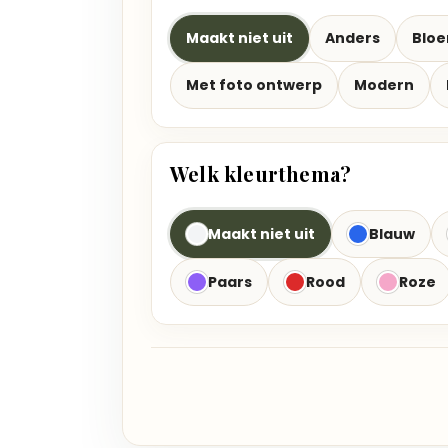
Maakt niet uit
Anders
Blo
Met foto ontwerp
Modern
Welk kleurthema?
Maakt niet uit
Blauw
Paars
Rood
Roze