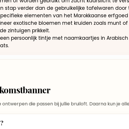
men of worden gebruikt om zacht kaarslicht te vers
n stap verder dan de gebruikelijke tafelwaren door
 specifieke elementen van het Marokkaanse erfgoed
eer exotische bloemen met kruiden zoals munt of 
e zintuigen prikkelt.
een persoonlijk tintje met naamkaartjes in Arabisch 
ats.
elkomstbanner
te ontwerpen die passen bij jullie bruiloft. Daarna kun je a
t?