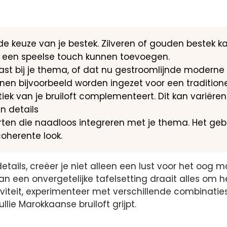
 keuze van je bestek. Zilveren of gouden bestek kan 
s een speelse touch kunnen toevoegen.
st bij je thema, of dat nu gestroomlijnde moderne d
n bijvoorbeeld worden ingezet voor een traditionee
etiek van je bruiloft complementeert. Dit kan vari
n details
n die naadloos integreren met je thema. Het geb
coherente look.
ils, creëer je niet alleen een lust voor het oog ma
van een onvergetelijke tafelsetting draait alles 
iviteit, experimenteer met verschillende combinati
ullie Marokkaanse bruiloft grijpt.