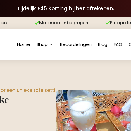
Tijdelijk €15 korting bij het afrekenen.
len
Materiaal inbegrepen
Europa l


Home
Shop
Beoordelingen
Blog
FAQ
oor een unieke tafelsetting?
eke