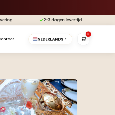
evering
2-3 dagen levertijd

0
Contact
NEDERLANDS
▼