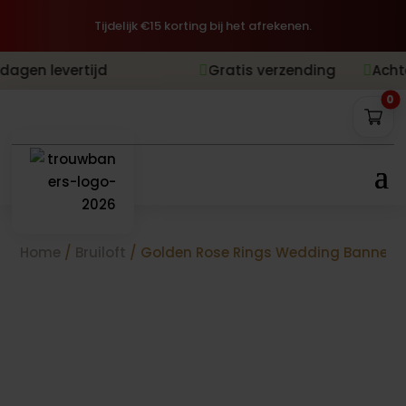
Tijdelijk €15 korting bij het afrekenen.
tijd
Gratis verzending
Achteraf betale


0
Home
/
Bruiloft
/ Golden Rose Rings Wedding Banner