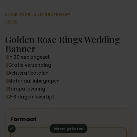
KLAAR VOOR JULLIE GROTE DAG?
Gewaardeer
d
4.92
op 5
Golden Rose Rings Wedding
gebaseerd
op
Banner
klantbeoord
elingen
In 30 sec opgezet

Gratis verzending

Achteraf betalen

Materiaal inbegrepen

Europa levering

2-3 dagen levertijd

Formaat
Meest gekozen