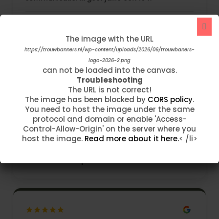
carolien van arnhem
The image with the URL
The image with the URL
https://trouwbanners.nl/wp-content/uploads/2026/06/source-without-
https://trouwbanners.nl/wp-content/uploads/2026/06/trouwbaners-
logo-2026-2.png
text-2.png
can not be loaded into the canvas.
can not be loaded into the canvas.
Troubleshooting
Troubleshooting
The URL is not correct!
The URL is not correct!
"Ik ben 2 dagen geleden telefonisch erg goed
The image has been blocked by
The image has been blocked by
CORS policy
CORS policy
.
.
geholpen en met veel geduld. Mijn banner is
You need to host the image under the same
You need to host the image under the same
vandaag binnengekomen en hij is nog meeeeer
protocol and domain or enable 'Access-
protocol and domain or enable 'Access-
dan ik verwachtte. Prachtig! Ook de levering is
Control-Allow-Origin' on the server where you
Control-Allow-Origin' on the server where you
super snel. Thanks"
host the image.
host the image.
Read more about it here.
Read more about it here.
< /li>
< /li>
Moenia Mustapha Leo Lamou