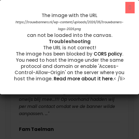
onze dag dat wij hem kunnen laten zien aan
iedereen ☺️"
The image with the URL
The image with the URL
https://trouwbanners.nl/wp-content/uploads/2026/05/trouwbaners-
https://trouwbanners.nl/wp-content/uploads/2021/08/Clasic-Red-
logo-2026.png
Gradient.jpg
can not be loaded into the canvas.
can not be loaded into the canvas.
Troubleshooting
Troubleshooting
Kimberly Ashton
The URL is not correct!
The URL is not correct!
The image has been blocked by
The image has been blocked by
CORS policy
CORS policy
.
.
You need to host the image under the same
You need to host the image under the same
protocol and domain or enable 'Access-
protocol and domain or enable 'Access-
Control-Allow-Origin' on the server where you
Control-Allow-Origin' on the server where you
host the image.
host the image.
Read more about it here.
Read more about it here.
< /li>
< /li>
"Afgelopen week hebben wij onze
trouwbanner ontvangen. Wat zijn we hier
onwijs blij mee...!!! Op voorhand hadden wij
per mail contact omdat we de banner wilde
aanpassen. …"
Fam Taelman