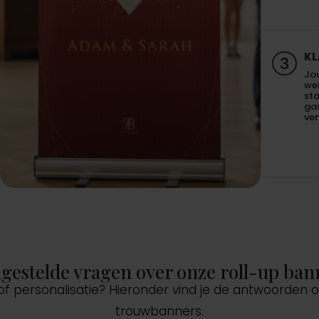
KL
3
Jo
we
sta
gas
ve
lgestelde vragen over onze roll-up ban
 of personalisatie? Hieronder vind je de antwoorden
trouwbanners.