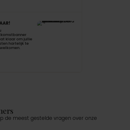
AAR!
u
lkomstbanner
at klaar om jullie
ten hartelijk te
rwelkomen.
ners
 op de meest gestelde vragen over onze