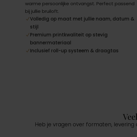
warme persoonlijke ontvangst. Perfect passend
bij jullie bruiloft.
Volledig op maat met jullie naam, datum &
N
stijl
Premium printkwaliteit op stevig
N
bannermateriaal
Inclusief roll-up systeem & draagtas
N
Vee
Heb je vragen over formaten, levering