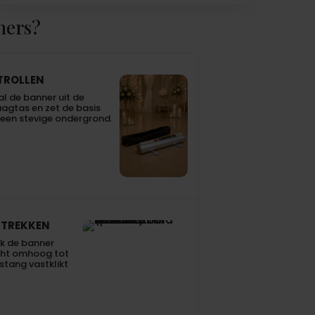
ners?
TROLLEN
l de banner uit de
agtas en zet de basis
een stevige ondergrond.
TREKKEN
k de banner
cht omhoog tot
stang vastklikt