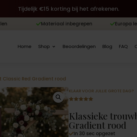
Tijdelijk €15 korting bij het afrekenen.
len
Materiaal inbegrepen
Europa l


Home
Shop
Beoordelingen
Blog
FAQ
t Classic Red Gradient rood
KLAAR VOOR JULLIE GROTE DAG?
Gewaardeer
d
5.00
op
Klassieke trouwb
5
gebaseerd
Gradient rood
op
klantbeoord
In 30 sec opgezet
elingen
