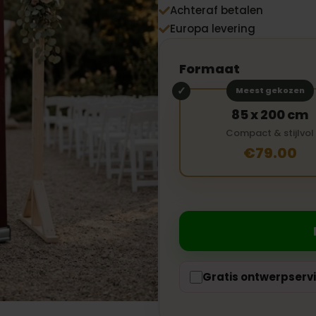
Achteraf betalen

Europa levering

Formaat
Meest gekozen
85 x 200 cm
Compact & stijlvol
€79.00
Gratis ontwerpserv