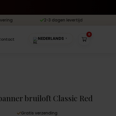
evering
2-3 dagen levertijd

0
NEDERLANDS
Contact
▼
anner bruiloft Classic Red
Gratis verzending
