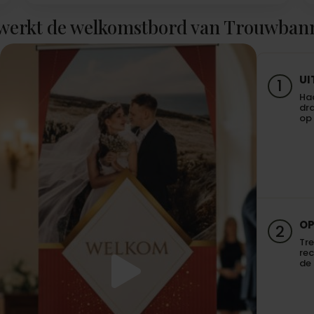
werkt de welkomstbord van Trouwban
UI
1
Haa
dra
op 
OP
2
Tre
re
de 