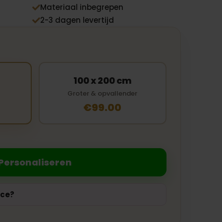
Materiaal inbegrepen

2-3 dagen levertijd

100 x 200 cm
Groter & opvallender
€99.00
Personaliseren
ice?