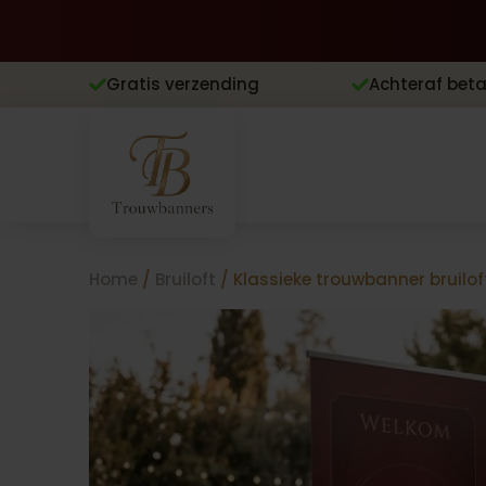
Gratis verzending
Achteraf beta


Home
/
Bruiloft
/ Klassieke trouwbanner bruilof