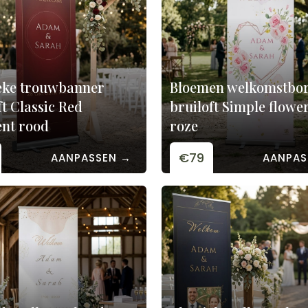
eke trouwbanner
Bloemen welkomstbo
ft Classic Red
bruiloft Simple flowe
ent rood
roze
€79
AANPASSEN →
AANPAS