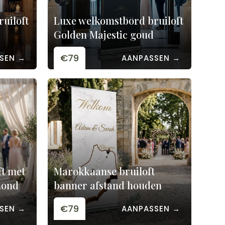
uiloft
Luxe welkomstbord bruiloft
Golden Majestic goud
€79
SEN →
AANPASSEN →
t met
Marokkaanse bruiloft
mond
banner afstand houden
€79
SEN →
AANPASSEN →