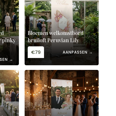
rd
Bloemen welkomstbord
r pinky
bruiloft Peruvian Lily
€79
AANPASSEN →
SEN →