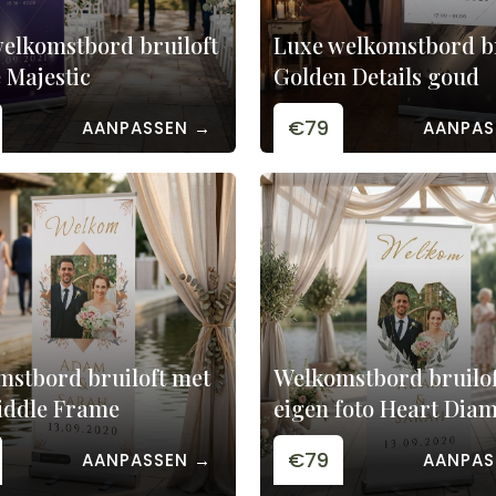
elkomstbord bruiloft
Luxe welkomstbord br
 Majestic
Golden Details goud
€79
AANPASSEN →
AANPAS
stbord bruiloft met
Welkomstbord bruilof
iddle Frame
eigen foto Heart Dia
€79
AANPASSEN →
AANPAS