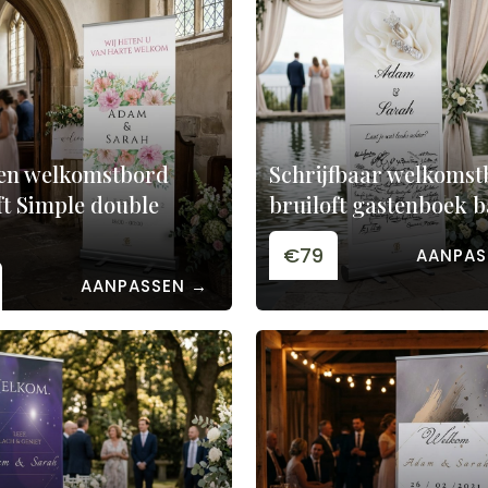
en welkomstbord
Schrijfbaar welkomst
ft Simple double
bruiloft gastenboek 
€79
AANPAS
AANPASSEN →