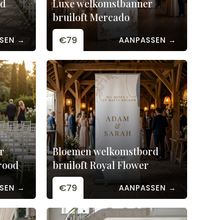
rd
Luxe welkomstbanner
bruiloft Mercado
€79
SEN →
AANPASSEN →
r
Bloemen welkomstbord
rood
bruiloft Royal Flower
€79
SEN →
AANPASSEN →