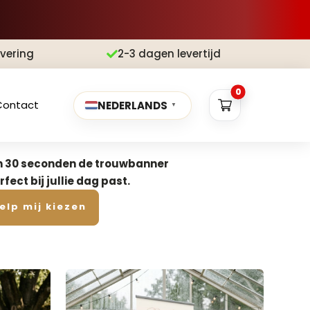
evering
2-3 dagen levertijd

0
Contact
NEDERLANDS
▼
in 30 seconden de trouwbanner
rfect bij jullie dag past.
elp mij kiezen