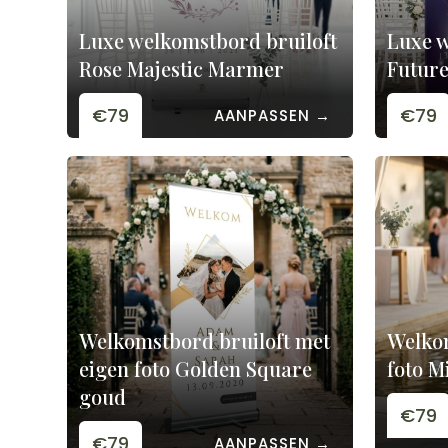
Luxe welkomstbord bruiloft
Luxe w
Rose Majestic Marmer
Future
€79
€79
AANPASSEN →
Welkomstbord bruiloft met
Welkom
eigen foto Golden Square
foto M
goud
€79
€79
AANPASSEN →