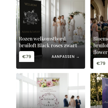
Rozen welkomstbord
Bloem
bruiloft Black roses zwart
bruilo
flower
€79
AANPASSEN →
€79