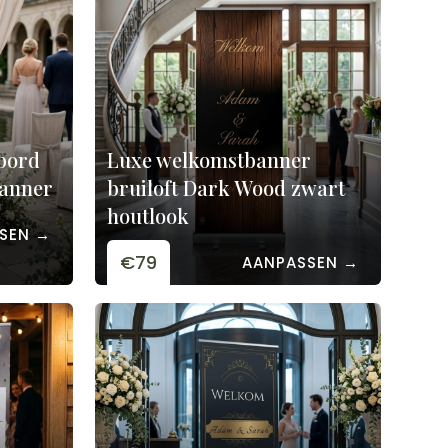
bord
Luxe welkomstbanner
banner
bruiloft Dark Wood zwart
houtlook
SEN →
€79
AANPASSEN →