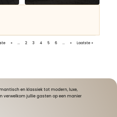
rste
«
...
2
3
4
5
6
...
»
Laatste »
mantisch en klassiek tot modern, luxe,
n verwelkom jullie gasten op een manier