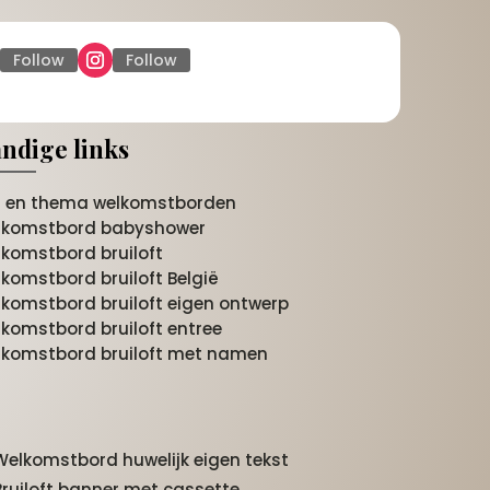
Follow
Follow
ndige links
jl en thema welkomstborden
lkomstbord babyshower
komstbord bruiloft
komstbord bruiloft België
komstbord bruiloft eigen ontwerp
komstbord bruiloft entree
komstbord bruiloft met namen
Welkomstbord huwelijk eigen tekst
Bruiloft banner met cassette