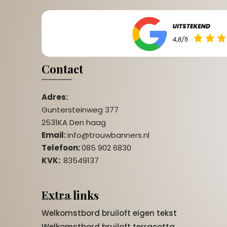
Contact
Adres:
Guntersteinweg 377
2531KA Den haag
Email:
info@trouwbanners.nl
Telefoon:
085 902 6830
KVK:
83549137
Extra links
Welkomstbord bruiloft eigen tekst
Welkomstbord bruiloft terracotta