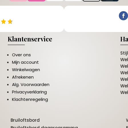
Klantenservice
Ha
Sti
Over ons
We
Mijn account
Wel
Winkelwagen
Wel
Afrekenen
Wel
Alg. Voorwaarden
Wel
Privacyverklaring
Wel
Klachtenregeling
Bruiloftsbord
Bruiloftsbord dagprogramma