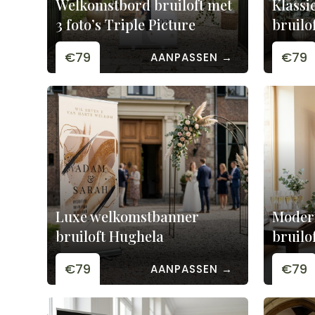
Welkomstbord bruiloft met
Klassi
3 foto’s Triple Picture
bruilof
€79
€79
AANPASSEN →
Luxe welkomstbanner
Moder
bruiloft Hughela
bruilo
€79
€79
AANPASSEN →