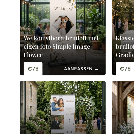
Welkomstbord bruiloft met
Klassi
eigen foto Simple Image
bruilo
Flower
Gradi
€79
€79
AANPASSEN →