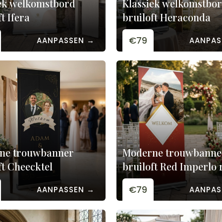
ek welkomstbord
Klassiek welkomstbo
t Ifera
bruiloft Heraconda
€79
AANPASSEN →
AANPAS
ne trouwbanner
Moderne trouwbanne
ft Cheecktel
bruiloft Red Imperlo 
€79
AANPASSEN →
AANPAS