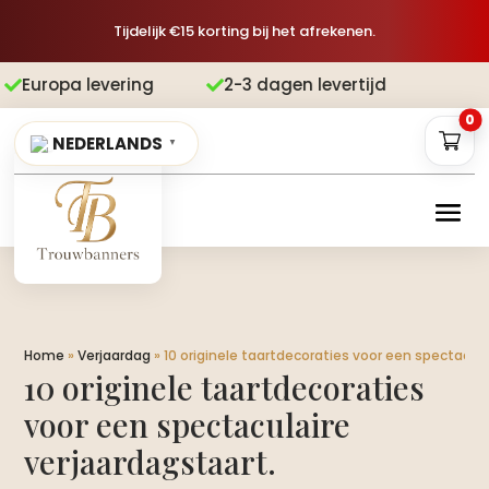
Tijdelijk €15 korting bij het afrekenen.
vering
2-3 dagen levertijd
Gratis v


0
NEDERLANDS
▼
Home
»
Verjaardag
»
10 originele taartdecoraties voor een spectacula
10 originele taartdecoraties
voor een spectaculaire
verjaardagstaart.​