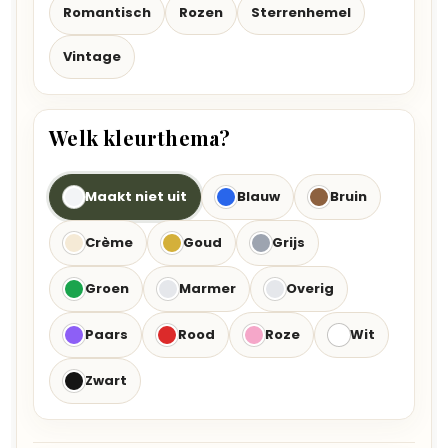
Romantisch
Rozen
Sterrenhemel
Vintage
Welk kleurthema?
Maakt niet uit
Blauw
Bruin
Crème
Goud
Grijs
Groen
Marmer
Overig
Paars
Rood
Roze
Wit
Zwart