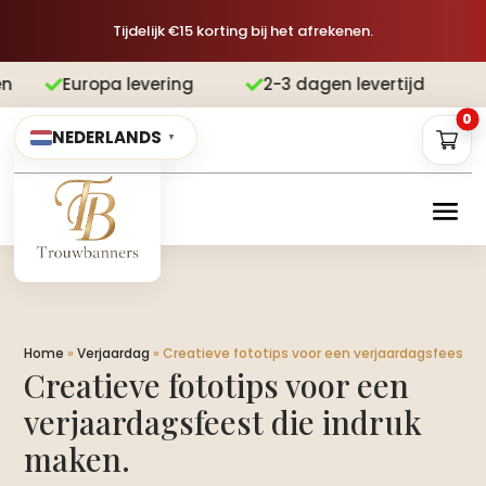
Tijdelijk €15 korting bij het afrekenen.
pa levering
2-3 dagen levertijd
Gra


0
NEDERLANDS
▼
Home
»
Verjaardag
»
Creatieve fototips voor een verjaardagsfeest di
Creatieve fototips voor een
verjaardagsfeest die indruk
maken.​