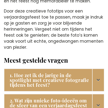
en het feest nog memorabeler te maken.​
Door deze creatieve fototips voor een
verjaardagsfeest toe te passen, maak je indruk
op je gasten en zorg je voor blijvende
herinneringen.​ Vergeet niet om tijdens het
feest ook te genieten; de beste foto’s komen
vaak voort uit echte, ongedwongen momenten
van plezier.​
Meest gestelde vragen
1. Hoe zet ik de jarige in de
spotlight met creatieve fotografie
tijdens het feest?
2. Wat zijn unieke foto-ideeën om
de sfeer van een verjaardagsfeest