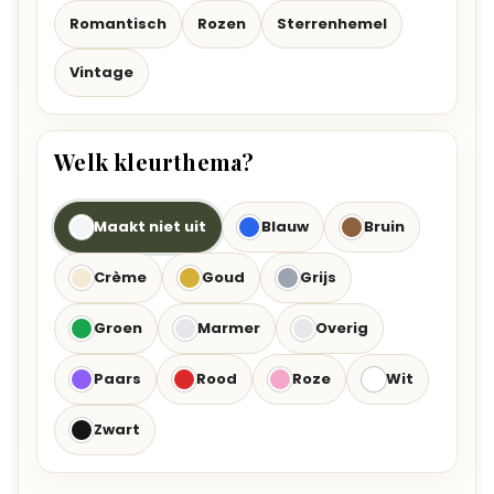
Romantisch
Rozen
Sterrenhemel
Vintage
Welk kleurthema?
Maakt niet uit
Blauw
Bruin
Crème
Goud
Grijs
Groen
Marmer
Overig
Paars
Rood
Roze
Wit
Zwart