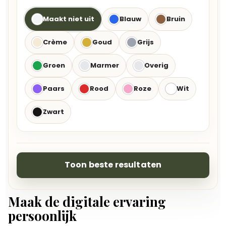
Maakt niet uit
Blauw
Bruin
Crème
Goud
Grijs
Groen
Marmer
Overig
Paars
Rood
Roze
Wit
Zwart
Toon beste resultaten
Maak de digitale ervaring
persoonlijk