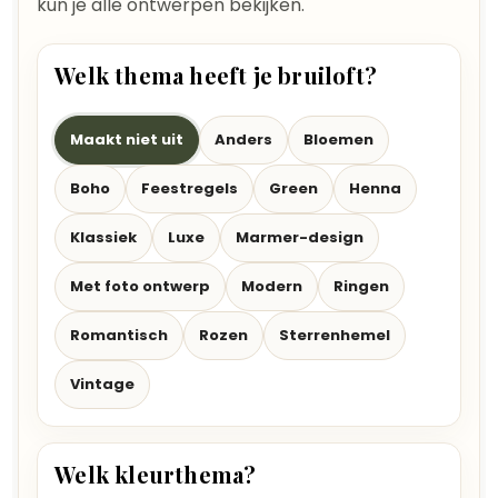
kun je alle ontwerpen bekijken.
Welk thema heeft je bruiloft?
Maakt niet uit
Anders
Bloemen
Boho
Feestregels
Green
Henna
Klassiek
Luxe
Marmer-design
Met foto ontwerp
Modern
Ringen
Romantisch
Rozen
Sterrenhemel
Vintage
Welk kleurthema?