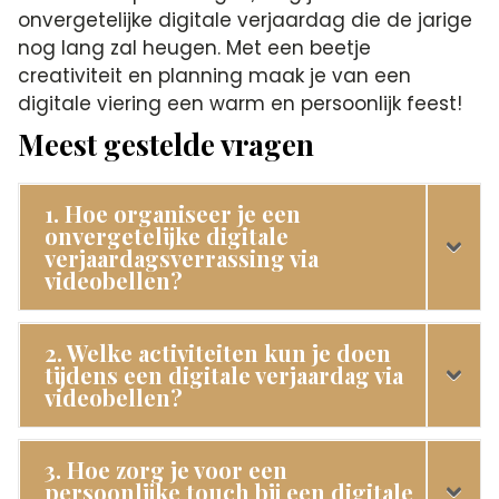
onvergetelijke digitale verjaardag die de jarige
nog lang zal heugen.​ Met een beetje
creativiteit en planning maak je van een
digitale viering een warm en persoonlijk feest!
Meest gestelde vragen
1. Hoe organiseer je een
onvergetelijke digitale
verjaardagsverrassing via
videobellen?
2. Welke activiteiten kun je doen
tijdens een digitale verjaardag via
videobellen?
3. Hoe zorg je voor een
persoonlijke touch bij een digitale