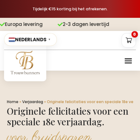
Tijdelijk €15 korting bij het afrekenen.
ring
2-3 dagen levertijd
Gratis ver


0
NEDERLANDS
▼
Home
»
Verjaardag
»
Originele felicitaties voor een speciale 18e verjaa
Originele felicitaties voor een
speciale 18e verjaardag.​
voor bruidsparen