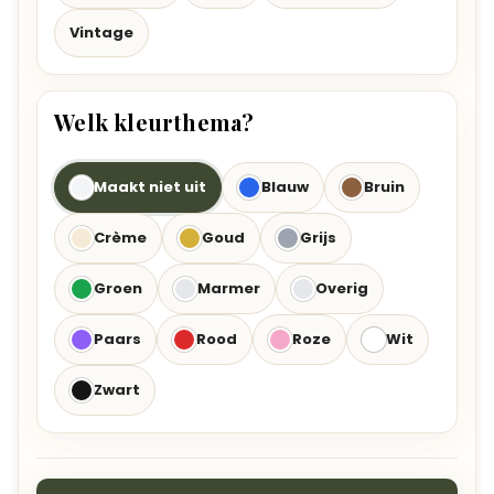
Vintage
Welk kleurthema?
Maakt niet uit
Blauw
Bruin
Crème
Goud
Grijs
Groen
Marmer
Overig
Paars
Rood
Roze
Wit
Zwart