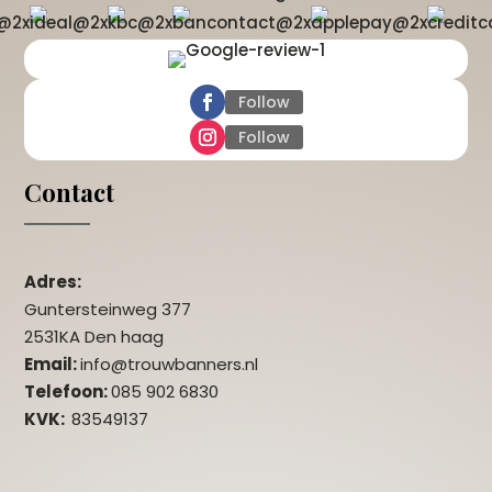
Follow
Follow
Contact
Adres:
Guntersteinweg 377
2531KA Den haag
Email:
info@trouwbanners.nl
Telefoon:
085 902 6830
KVK:
83549137