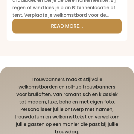
draaiboek en bel je de ceremoniemeester. Bij
regen of wind kies je plan B: binnenlocatie of
tent. Verplaats je welkomstbord voor de...
READ MORE...
Trouwbanners maakt stijlvolle
welkomstborden en roll-up trouwbanners
voor bruiloften. Van romantisch en klassiek
tot modern, luxe, boho en met eigen foto.
Personaliseer jullie ontwerp met namen,
trouwdatum en welkomsttekst en verwelkom
jullie gasten op een manier die past bij jullie
trouwdag.