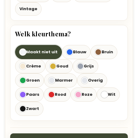
Vintage
Welk kleurthema?
Maakt niet uit
Blauw
Bruin
Crème
Goud
Grijs
Groen
Marmer
Overig
Paars
Rood
Roze
Wit
Zwart