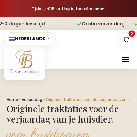
Tijdelijk €15 korting bij het afrekenen.
vertijd
Gratis verzending
Achteraf b


0
NEDERLANDS
▼
Home
»
Verjaardag
»
Originele traktaties voor de verjaardag van je hui
Originele traktaties voor de
verjaardag van je huisdier.​
voor bruidsparen