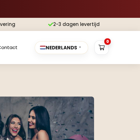
evering
2-3 dagen levertijd

0
Contact
NEDERLANDS
▼