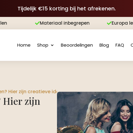
Tijdelijk €15 korting bij het afrekenen.
len
Materiaal inbegrepen
Europa l


Home
Shop
Beoordelingen
Blog
FAQ
 Hier zijn creatieve ideeën.​
 Hier zijn