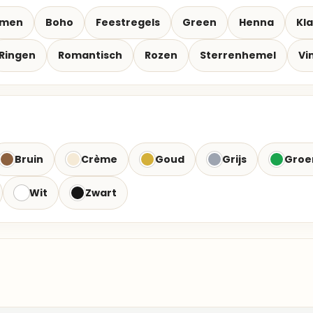
emen
Boho
Feestregels
Green
Henna
Kla
Ringen
Romantisch
Rozen
Sterrenhemel
Vi
Bruin
Crème
Goud
Grijs
Groe
Wit
Zwart