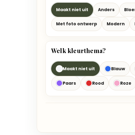
Maakt niet uit
Anders
Blo
Met foto ontwerp
Modern
Welk kleurthema?
Maakt niet uit
Blauw
Paars
Rood
Roze