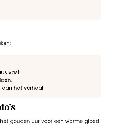
ken:
us vast.
lden.
e aan het verhaal.
to’s
ns het gouden uur voor een warme gloed