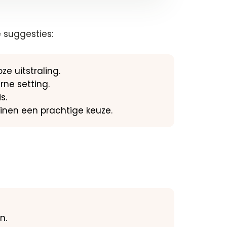
e suggesties:
e uitstraling.
rne setting.
s.
uinen een prachtige keuze.
n.