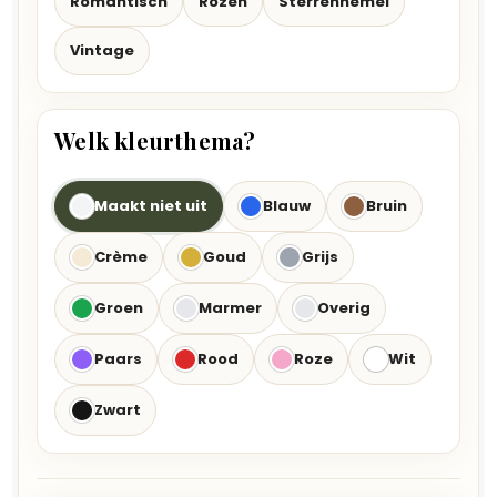
Romantisch
Rozen
Sterrenhemel
Vintage
Welk kleurthema?
Maakt niet uit
Blauw
Bruin
Crème
Goud
Grijs
Groen
Marmer
Overig
Paars
Rood
Roze
Wit
Zwart