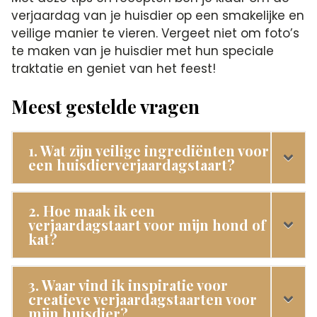
verjaardag van je huisdier op een smakelijke en
veilige manier te vieren. Vergeet niet om foto’s
te maken van je huisdier met hun speciale
traktatie en geniet van het feest!
Meest gestelde vragen
1. Wat zijn veilige ingrediënten voor
een huisdierverjaardagstaart?
2. Hoe maak ik een
verjaardagstaart voor mijn hond of
kat?
3. Waar vind ik inspiratie voor
creatieve verjaardagstaarten voor
mijn huisdier?