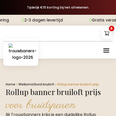
Tijdelijk €15 korting bij het afrekenen.
-3 dagen levertijd
Gratis verzending
A


0
Home
»
Welkomstbord bruiloft
»
Rollup banner bruiloft prijs
Rollup banner bruiloft prijs
voor bruidsparen
Bij Trouwbanners krijg je een duidelijke Rollup