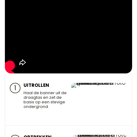
UITROLLEN
1
Haal de banner uit de
draagtas en zet de
basis op een stevige
ondergrond.