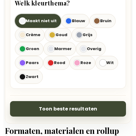
Welk kleurthema?
Maakt niet uit
Blauw
Bruin
Crème
Goud
Grijs
Groen
Marmer
Overig
Paars
Rood
Roze
Wit
Zwart
Toon beste resultaten
Formaten, materialen en rollup