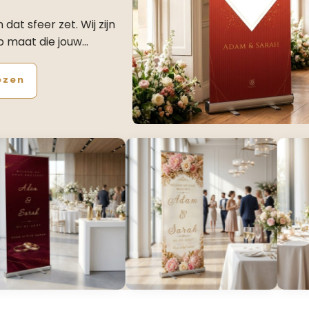
at sfeer zet. Wij zijn
p maat die jouw…
ezen