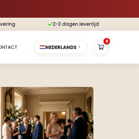
evering
2-3 dagen levertijd

0
ONTACT
NEDERLANDS
▼