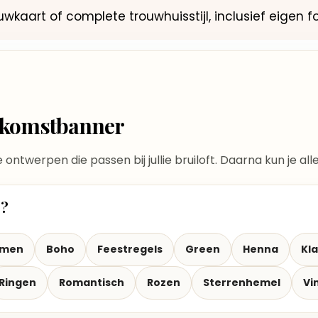
 trouwkaart of complete trouwhuisstijl, inclusief eigen f
elkomstbanner
te ontwerpen die passen bij jullie bruiloft. Daarna kun je a
t?
emen
Boho
Feestregels
Green
Henna
Kla
Ringen
Romantisch
Rozen
Sterrenhemel
Vi