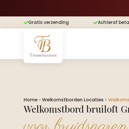
Gratis verzending
Achteraf beta


Home
»
Welkomstborden Locaties
»
Welkomst
Welkomstbord bruiloft G
voor bruidsparen