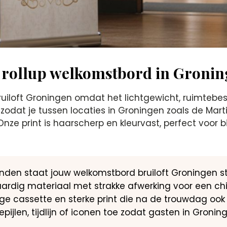
 rollup welkomstbord in Groni
bruiloft Groningen omdat het lichtgewicht, ruimteb
zodat je tussen locaties in Groningen zoals de Marti
nze print is haarscherp en kleurvast, perfect voor 
conden staat jouw welkomstbord bruiloft Groningen 
ardig materiaal met strakke afwerking voor een chiq
ige cassette en sterke print die na de trouwdag ook i
tepijlen, tijdlijn of iconen toe zodat gasten in Gro