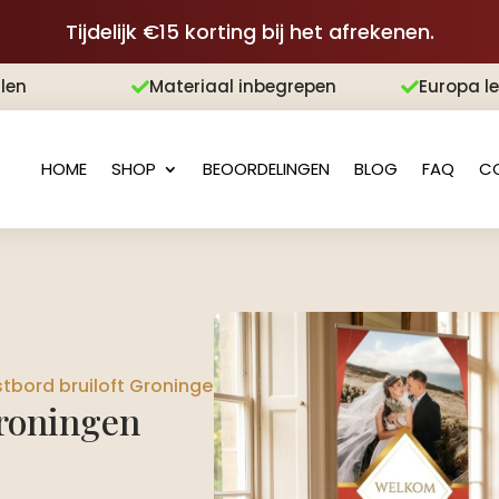
Tijdelijk €15 korting bij het afrekenen.
len
Materiaal inbegrepen
Europa l


HOME
SHOP
BEOORDELINGEN
BLOG
FAQ
C
bord bruiloft Groningen
roningen