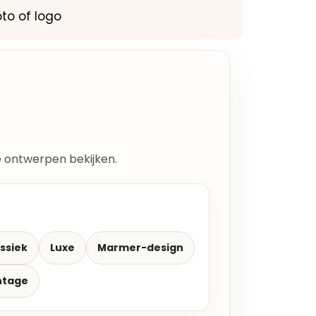
oto of logo
lle ontwerpen bekijken.
ssiek
Luxe
Marmer-design
ntage