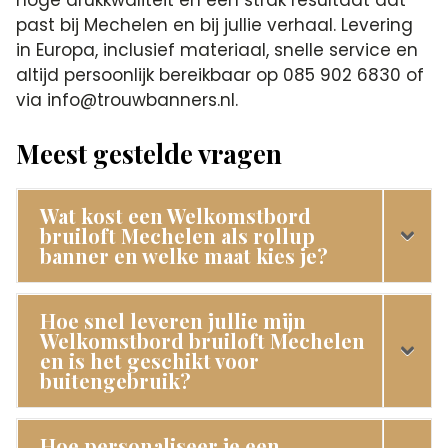
past bij Mechelen en bij jullie verhaal. Levering
in Europa, inclusief materiaal, snelle service en
altijd persoonlijk bereikbaar op 085 902 6830 of
via info@trouwbanners.nl.
Meest gestelde vragen
Wat kost een Welkomstbord
bruiloft Mechelen als rollup
banner en welke maat kies je?
Hoe snel leveren jullie mijn
Welkomstbord bruiloft Mechelen
en is het geschikt voor
buitengebruik?
Hoe personaliseer je een