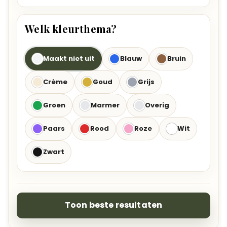
Welk kleurthema?
Maakt niet uit
Blauw
Bruin
Crème
Goud
Grijs
Groen
Marmer
Overig
Paars
Rood
Roze
Wit
Zwart
Toon beste resultaten