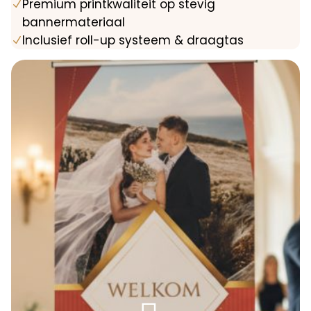
Premium printkwaliteit op stevig
N
bannermateriaal
Inclusief roll-up systeem & draagtas
N