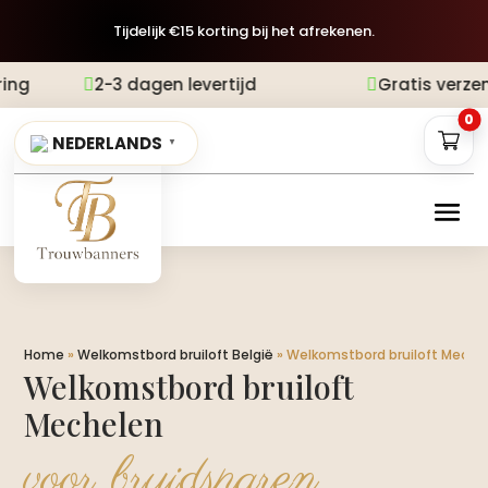
Tijdelijk €15 korting bij het afrekenen.
agen levertijd
Gratis verzending
Achter


0
NEDERLANDS
▼
Home
»
Welkomstbord bruiloft België
»
Welkomstbord bruiloft Meche
Welkomstbord bruiloft
Mechelen
voor bruidsparen