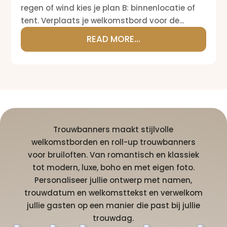
regen of wind kies je plan B: binnenlocatie of
tent. Verplaats je welkomstbord voor de...
READ MORE...
Trouwbanners maakt stijlvolle
welkomstborden en roll-up trouwbanners
voor bruiloften. Van romantisch en klassiek
tot modern, luxe, boho en met eigen foto.
Personaliseer jullie ontwerp met namen,
trouwdatum en welkomsttekst en verwelkom
jullie gasten op een manier die past bij jullie
trouwdag.