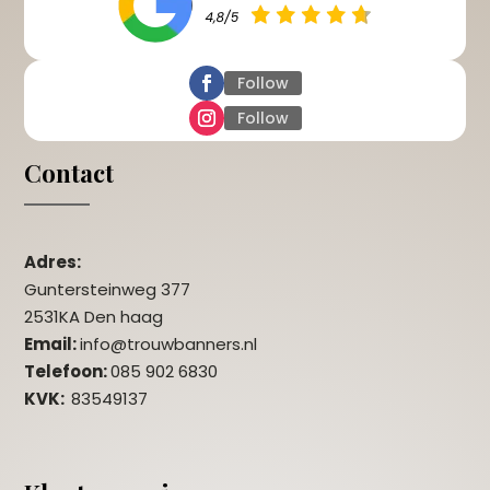
Follow
Follow
Contact
Adres:
Guntersteinweg 377
2531KA Den haag
Email:
info@trouwbanners.nl
Telefoon:
085 902 6830
KVK:
83549137