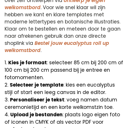
over zelf ontwerpen via
ontwerp je eigen
welkomstbord
. Voor wie snel klaar wil zijn
hebben we kant en klare templates met
moderne lettertypes en botanische illustraties.
Klaar om te bestellen en meteen door te gaan
naar afrekenen gebruik dan onze directe
shoplink via
Bestel jouw eucalyptus roll up
welkomstbord
.
Kies je formaat
: selecteer 85 cm bij 200 cm of
100 cm bij 200 cm passend bij je entree en
fotomomenten.
Selecteer je template
: kies een eucalyptus
stijl of start een leeg canvas in de editor.
Personaliseer je tekst
: voeg namen datum
ceremonietijd en een korte welkomstzin toe.
Upload je bestanden
: plaats logo eigen foto
of iconen in CMYK of als vector PDF voor