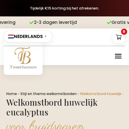
Tijdelijk €15 korting bij het afrekenen.
dagen levertijd
Gratis verzending
Ach


0
NEDERLANDS
▼
Home
»
Stijl en thema welkomstborden
»
Welkomstbord huwelijk euc
Welkomstbord huwelijk
eucalyptus
voor bruidsparen