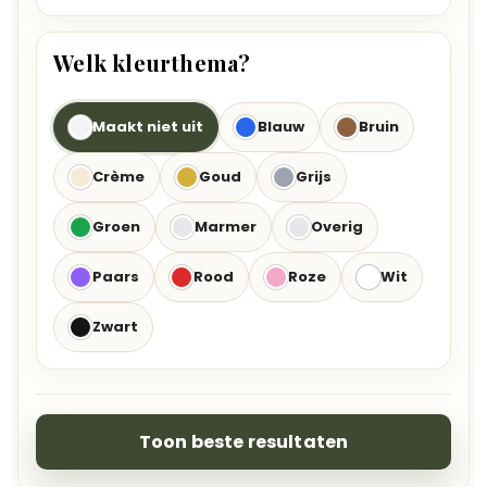
Welk kleurthema?
Maakt niet uit
Blauw
Bruin
Crème
Goud
Grijs
Groen
Marmer
Overig
Paars
Rood
Roze
Wit
Zwart
Toon beste resultaten