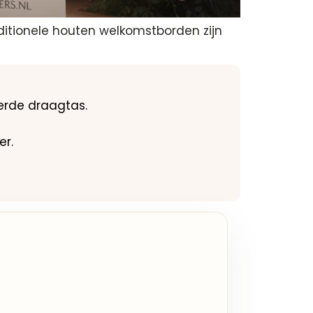
ditionele houten welkomstborden zijn
verde draagtas.
er.