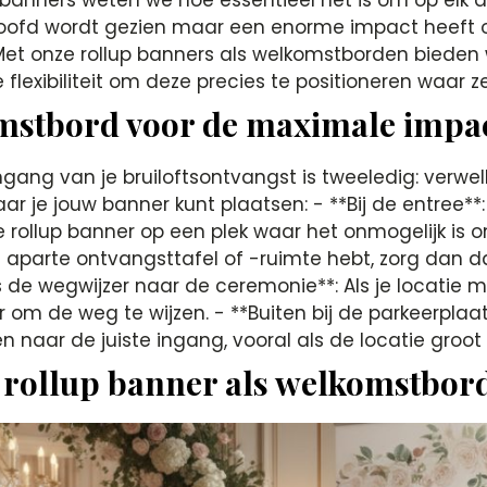
hoofd wordt gezien maar een enorme impact heeft op
et onze rollup banners als welkomstborden bieden we 
flexibiliteit om deze precies te positioneren waar 
omstbord voor de maximale impa
ngang van je bruiloftsontvangst is tweeledig: verwe
 waar je jouw banner kunt plaatsen: - **Bij de entree
e rollup banner op een plek waar het onmogelijk is
 een aparte ontvangsttafel of -ruimte hebt, zorg dan 
 de wegwijzer naar de ceremonie**: Als je locatie m
om de weg te wijzen. - **Buiten bij de parkeerpla
naar de juiste ingang, vooral als de locatie groot 
 rollup banner als welkomstbor