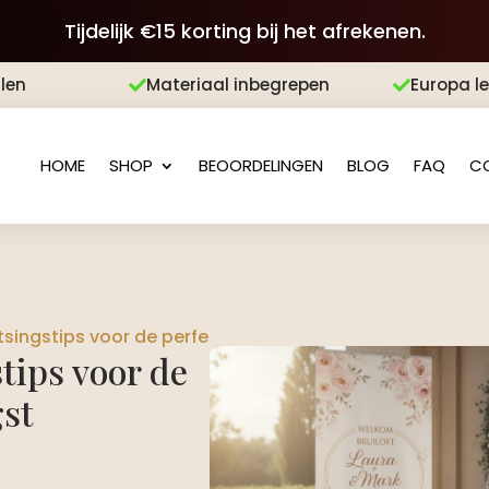
Tijdelijk €15 korting bij het afrekenen.
len
Materiaal inbegrepen
Europa l


HOME
SHOP
BEOORDELINGEN
BLOG
FAQ
C
ingstips voor de perfecte bruiloftsontvangst
tips voor de
gst