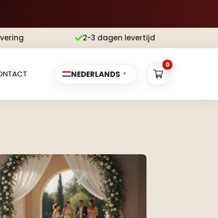
evering
2-3 dagen levertijd

0
ONTACT
NEDERLANDS
▼