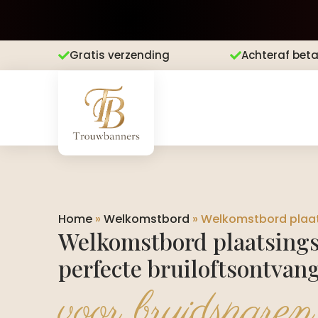
Gratis verzending
Achteraf beta


Home
»
Welkomstbord
»
Welkomstbord plaats
Welkomstbord plaatsings
perfecte bruiloftsontvan
voor bruidsparen