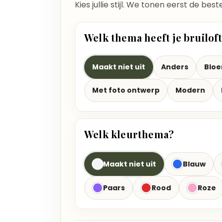
Kies jullie stijl. We tonen eerst de bes
Welk thema heeft je bruilof
Maakt niet uit
Anders
Blo
Met foto ontwerp
Modern
Welk kleurthema?
Maakt niet uit
Blauw
Paars
Rood
Roze